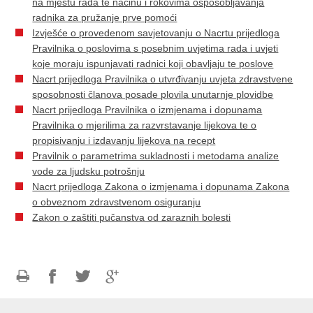
na mjestu rada te načinu i rokovima osposobljavanja
radnika za pružanje prve pomoći
Izvješće o provedenom savjetovanju o Nacrtu prijedloga
Pravilnika o poslovima s posebnim uvjetima rada i uvjeti
koje moraju ispunjavati radnici koji obavljaju te poslove
Nacrt prijedloga Pravilnika o utvrđivanju uvjeta zdravstvene
sposobnosti članova posade plovila unutarnje plovidbe
Nacrt prijedloga Pravilnika o izmjenama i dopunama
Pravilnika o mjerilima za razvrstavanje lijekova te o
propisivanju i izdavanju lijekova na recept
Pravilnik o parametrima sukladnosti i metodama analize
vode za ljudsku potrošnju
Nacrt prijedloga Zakona o izmjenama i dopunama Zakona
o obveznom zdravstvenom osiguranju
Zakon o zaštiti pučanstva od zaraznih bolesti
Ispiši
Podijeli
Podijeli
Podijeli
stranicu
na
na
na