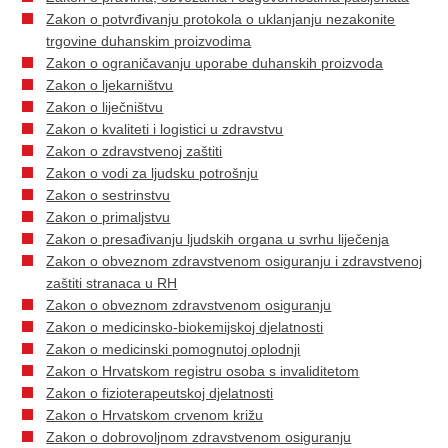
Zakon o potvrđivanju protokola o uklanjanju nezakonite
trgovine duhanskim proizvodima
Zakon o ograničavanju uporabe duhanskih proizvoda
Zakon o ljekarništvu
Zakon o liječništvu
Zakon o kvaliteti i logistici u zdravstvu
Zakon o zdravstvenoj zaštiti
Zakon o vodi za ljudsku potrošnju
Zakon o sestrinstvu
Zakon o primaljstvu
Zakon o presađivanju ljudskih organa u svrhu liječenja
Zakon o obveznom zdravstvenom osiguranju i zdravstvenoj
zaštiti stranaca u RH
Zakon o obveznom zdravstvenom osiguranju
Zakon o medicinsko-biokemijskoj djelatnosti
Zakon o medicinski pomognutoj oplodnji
Zakon o Hrvatskom registru osoba s invaliditetom
Zakon o fizioterapeutskoj djelatnosti
Zakon o Hrvatskom crvenom križu
Zakon o dobrovoljnom zdravstvenom osiguranju