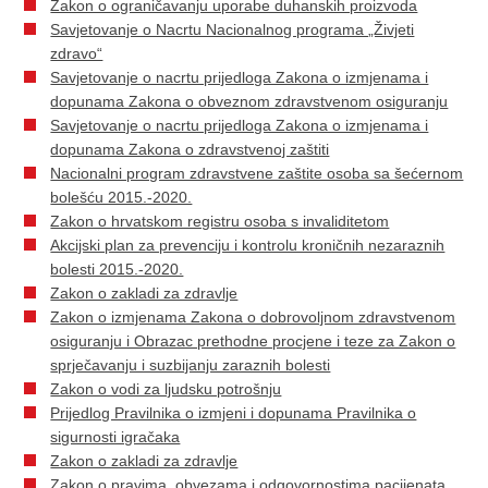
Zakon o ograničavanju uporabe duhanskih proizvoda
Savjetovanje o Nacrtu Nacionalnog programa „Živjeti
zdravo“
Savjetovanje o nacrtu prijedloga Zakona o izmjenama i
dopunama Zakona o obveznom zdravstvenom osiguranju
Savjetovanje o nacrtu prijedloga Zakona o izmjenama i
dopunama Zakona o zdravstvenoj zaštiti
Nacionalni program zdravstvene zaštite osoba sa šećernom
bolešću 2015.-2020.
Zakon o hrvatskom registru osoba s invaliditetom
Akcijski plan za prevenciju i kontrolu kroničnih nezaraznih
bolesti 2015.-2020.
Zakon o zakladi za zdravlje
Zakon o izmjenama Zakona o dobrovoljnom zdravstvenom
osiguranju i Obrazac prethodne procjene i teze za Zakon o
sprječavanju i suzbijanju zaraznih bolesti
Zakon o vodi za ljudsku potrošnju
Prijedlog Pravilnika o izmjeni i dopunama Pravilnika o
sigurnosti igračaka
Zakon o zakladi za zdravlje
Zakon o pravima, obvezama i odgovornostima pacijenata