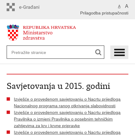
Preskoči
A
A
na
Prilagodba pristupačnosti
glavni
sadržaj
Savjetovanja u 2015. godini
Izvješće o provedenom savjetovanju o Nacrtu prijedloga
Nacionalnog programa ranog otkrivanja slabovidnosti
Izvješće o provedenom savjetovanju o Nacrtu prijedloga
Pravilnika o izmjeni Pravilnika o posebnim tehničkim
zahtjevima za krv i krvne pripravke
Izvješće o provedenom savjetovanju o Nacrtu prijedloga