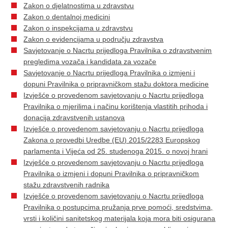
Zakon o djelatnostima u zdravstvu
Zakon o dentalnoj medicini
Zakon o inspekcijama u zdravstvu
Zakon o evidencijama u području zdravstva
Savjetovanje o Nacrtu prijedloga Pravilnika o zdravstvenim
pregledima vozača i kandidata za vozače
Savjetovanje o Nacrtu prijedloga Pravilnika o izmjeni i
dopuni Pravilnika o pripravničkom stažu doktora medicine
Izvješće o provedenom savjetovanju o Nacrtu prijedloga
Pravilnika o mjerilima i načinu korištenja vlastitih prihoda i
donacija zdravstvenih ustanova
Izvješće o provedenom savjetovanju o Nacrtu prijedloga
Zakona o provedbi Uredbe (EU) 2015/2283 Europskog
parlamenta i Vijeća od 25. studenoga 2015. o novoj hrani
Izvješće o provedenom savjetovanju o Nacrtu prijedloga
Pravilnika o izmjeni i dopuni Pravilnika o pripravničkom
stažu zdravstvenih radnika
Izvješće o provedenom savjetovanju o Nacrtu prijedloga
Pravilnika o postupcima pružanja prve pomoći, sredstvima,
vrsti i količini sanitetskog materijala koja mora biti osigurana