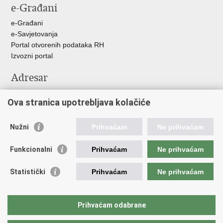
e-Građani
Facebooku
Twitteru
Google
+
e-Građani
e-Savjetovanja
Portal otvorenih podataka RH
Izvozni portal
Adresar
Središnji katalog službenih dokumenata RH
Ova stranica upotrebljava kolačiće
Adresar tijela javne vlasti
Adresar političkih stranaka u RH
Popis dužnosnika u RH
Nužni
Prihvaćam
Ne prihvaćam
Važne poveznice
Funkcionalni
Prihvaćam
Ne prihvaćam
Vlada Republike Hrvatske
Statistički
Prihvaćam
Ne prihvaćam
Agencija za lijekove i medicinske proizvode
Hrvatski zavod za zdravstveno osiguranje
Hrvatski zavod za javno zdravstvo
Prihvaćam odabrane
Hrvatski zavod za hitnu medicinu