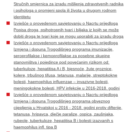
Stručnih smjernica za izradu mišljenja zdravstvenih radnika
i psihologa o promjeni spola ili života u drugom rodnom
identitetu
Izvješće o provedenom savjetovanju o Nacrtu prijedloga
Popisa droga, psihotropnih tvari i biljaka iz kojih se može
dobiti droga te tvari koje se mogu uporabiti za izradu droga
Izvješće o provedenom savjetovanju o Nacrtu prijedloga
Izmjena i dopuna Trogodišnjeg programa imunizacije,
seroprofilakse i kemoprofilakse za posebne skupine
stanovništva i pojedince pod povećanim rizikom od:
tuberkuloze, hepatitisa A i B, bjesnoće, žute groznice,
kolere, trbušnog tifusa, tetanusa, malarije, streptokokne
bolesti, haemophilus influenzae – invazivne bolesti,
meningokokne bolesti, HPV infekcije u 2016-2018. godini
Izvješće o provedenom savjetovanju o Nacrtu prijedloga
Izmjena i dopuna Trogodišnjeg programa obveznog
cijepljenja u Hrvatskoj u 2016 - 2018. godini protiv difterije,
tetanusa, hripavca, dječje paralize, ospica, zaušnjaka,
rubeole, tuberkuloze, hepatitisa B i bolesti izazvanih s
haemophilus infl. tipa B