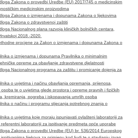
jedloga Zakona o provedbi Uredbe (EU) 2017/745 o medicinskim
agnostičkim medicinskim proizvodima
jedloga Zakona o izmjenama i dopunama Zakona o lijekovima
dloga Zakona o zdravstvenoj zaštiti
loga Nacionalnog plana razvoja kliničkih bolničkih centara,
i Hrvatskoj 2018.-2020.
rethodne procjene za Zakon o izmjenama i dopunama Zakona o
ilnika o izmjenama i dopunama Pravilnika o minimalnim
tehničke opreme za obavljanje zdravstvene djelatnosti
dloga Nacionalnog programa za zaštitu i promicanje dojenja za
nika o uvjetima i načinu obavljanja opremanja, prijenosa,
 osoba te o uvjetima glede prostora i opreme pravnih i fizičkih
a, kremiranja, pogreba i iskopavanja umrlih osoba
lnika o načinu i programu stjecanja potrebnog znanja o
ika o uvjetima koje moraju ispunjavati ovlašteni laboratoriji za
 referentni laboratoriji za ispitivanje predmeta opće uporabe
edloga Zakona o provedbi Uredbe (EU) br. 536/2014 Europskog
ispitivanjima lijekova za primjenu kod ljudi te o stavljanju izvan