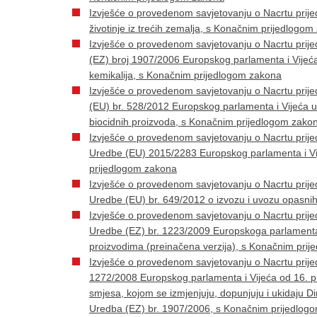
Izvješće o provedenom savjetovanju o Nacrtu pri
životinje iz trećih zemalja, s Konačnim prijedlogo
Izvješće o provedenom savjetovanju o Nacrtu pri
(EZ) broj 1907/2006 Europskog parlamenta i Vijeća EZ
kemikalija, s Konačnim prijedlogom zakona
Izvješće o provedenom savjetovanju o Nacrtu pri
(EU) br. 528/2012 Europskog parlamenta i Vijeća u 
biocidnih proizvoda, s Konačnim prijedlogom zako
Izvješće o provedenom savjetovanju o Nacrtu pri
Uredbe (EU) 2015/2283 Europskog parlamenta i Vi
prijedlogom zakona
Izvješće o provedenom savjetovanju o Nacrtu pri
Uredbe (EU) br. 649/2012 o izvozu i uvozu opasni
Izvješće o provedenom savjetovanju o Nacrtu pri
Uredbe (EZ) br. 1223/2009 Europskoga parlamenta
proizvodima (preinačena verzija), s Konačnim pri
Izvješće o provedenom savjetovanju o Nacrtu prij
1272/2008 Europskog parlamenta i Vijeća od 16. pro
smjesa, kojom se izmjenjuju, dopunjuju i ukidaju Di
Uredba (EZ) br. 1907/2006, s Konačnim prijedlog