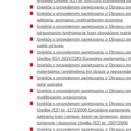
provedbi Uredbe (EZ) br. 648/2004 Europskoga par
Izvješće o provedenom savjetovanju o Obrascu pr
Izvješće o provedenom savjetovanju o Obrascu pr
aditivima, aromama i prehrambenim enzimima
Izvješće o provedenom savjetovanju o Obrascu pr
zdravstvenim tvrdnjama te hrani obogaćenoj nutrij
Izvješće o provedenom savjetovanju o Obrascu pr
zaštiti od buke
Izvješće o provedenom savjetovanju o Obrascu p
Uredbe (EU) 2015/2283 Europskog parlamenta i Vij
Izvješće o provedenom savjetovanju o Obrascu p
materijalima i predmetima koji dolaze u neposreda
Izvješće o provedenom savjetovanju o Obrascu p
opće uporabe
Izvješće o provedenom savjetovanju o Obrascu pr
modificiranim organizmima
Izvješće o provedenom savjetovanju o Obrascu p
Uredbe (EZ) br. 1272/2008 Europskog parlamenta i 
pakiranju tvari i smjesa, kojom se izmjenjuju, dopun
izmjenjuje i dopunjuje Uredba (EZ) br. 1907/2006
Izvješće o provedenom savjetovanju o Obrascu p