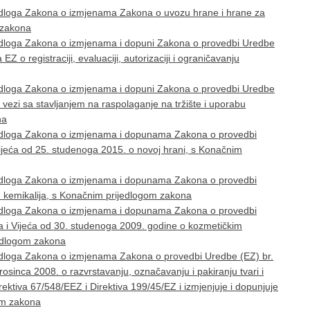
jedloga Zakona o izmjenama Zakona o uvozu hrane i hrane za
m zakona
jedloga Zakona o izmjenama i dopuni Zakona o provedbi Uredbe
 o registraciji, evaluaciji, autorizaciji i ograničavanju
jedloga Zakona o izmjenama i dopuni Zakona o provedbi Uredbe
vezi sa stavljanjem na raspolaganje na tržište i uporabu
na
jedloga Zakona o izmjenama i dopunama Zakona o provedbi
jeća od 25. studenoga 2015. o novoj hrani, s Konačnim
jedloga Zakona o izmjenama i dopunama Zakona o provedbi
h kemikalija, s Konačnim prijedlogom zakona
jedloga Zakona o izmjenama i dopunama Zakona o provedbi
 i Vijeća od 30. studenoga 2009. godine o kozmetičkim
jedlogom zakona
edloga Zakona o izmjenama Zakona o provedbi Uredbe (EZ) br.
sinca 2008. o razvrstavanju, označavanju i pakiranju tvari i
rektiva 67/548/EEZ i Direktiva 199/45/EZ i izmjenjuje i dopunjuje
om zakona