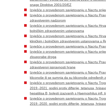
snage Direktive 2001/20/EZ
Izvješće o provedenom savjetovanju o Nacrtu prij
Izvješće o provedenom savjetovanju o Nacrtu Pravi
zdravstvenim nadzorom
Izvješće o provedenom savjetovanju o Nacrtu Hrvat
bolničkim zdravstvenim ustanovama
Izvješće o provedenom savjetovanju o Nacrtu Hrvat
kliničkim i bolničkim zdravstvenim ustanovama u Re
Izvješće o provedenom savjetovanju o Nacrtu Prav
Izvješće o provedenom savjetovanju o Nacrtu pri
zlouporabe droga
Izvješće o provedenom savjetovanju o Nacrtu Pravi
zdravstvenoj ispravnosti hrane
Izvješće o provedenom savjetovanju o Nacrtu Pravi
kliconoše ili se sumnja da su kliconoše određenih z
Izvješće o provedenom savjetovanju o Nacrtu Trogo
2019.-2021. godini protiv difterije, tetanusa, hripa
hepatitisa B, bolesti izazvanih s Haemophilus infl.
Izvješće o provedenom savjetovanju o Nacrtu Trogo
2019.-2020. godini protiv difterije, tetanusa, hripa