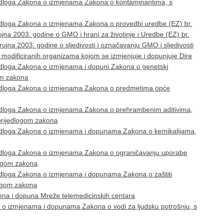
jedloga Zakona o izmjenama Zakona o kontaminantima, s
edloga Zakona o izmjenama Zakona o provedbi uredbe (EZ) br.
jna 2003. godine o GMO i hrani za životinje i Uredbe (EZ) br.
jna 2003. godine o sljedivosti i označavanju GMO i sljedivosti
i modificiranih organizama kojom se izmjenjuje i dopunjuje Dire
edloga Zakona o izmjenama i dopuni Zakona o genetski
om zakona
jedloga Zakona o izmjenama Zakona o predmetima opće
jedloga Zakona o izmjenama Zakona o prehrambenim aditivima,
rijedlogom zakona
jedloga Zakona o izmjenama i dopunama Zakona o kemikalijama,
jedloga Zakona o izmjenama Zakona o ograničavanju uporabe
logom zakona
edloga Zakona o izmjenama i dopunama Zakona o zaštiti
logom zakona
ena i dopuna Mreže telemedicinskih centara
a o izmjenama i dopunama Zakona o vodi za ljudsku potrošnju, s