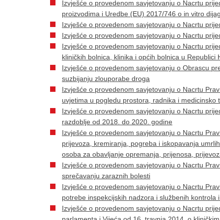
Izvješće o provedenom savjetovanju o Nacrtu pri
proizvodima i Uredbe (EU) 2017/746 o in vitro dij
Izvješće o provedenom savjetovanju o Nacrtu pri
Izvješće o provedenom savjetovanju o Nacrtu prije
Izvješće o provedenom savjetovanju o Nacrtu prijed
kliničkih bolnica, klinika i općih bolnica u Republic
Izvješće o provedenom savjetovanju o Obrascu p
suzbijanju zlouporabe droga
Izvješće o provedenom savjetovanju o Nacrtu Prav
uvjetima u pogledu prostora, radnika i medicinsko 
Izvješće o provedenom savjetovanju o Nacrtu prije
razdoblje od 2018. do 2020. godine
Izvješće o provedenom savjetovanju o Nacrtu Pravil
prijevoza, kremiranja, pogreba i iskopavanja umrlih
osoba za obavljanje opremanja, prijenosa, prijevoz
Izvješće o provedenom savjetovanju o Nacrtu Pravi
sprečavanju zaraznih bolesti
Izvješće o provedenom savjetovanju o Nacrtu Praviln
potrebe inspekcijskih nadzora i službenih kontrola i
Izvješće o provedenom savjetovanju o Nacrtu prij
parlamenta i Vijeća od 16. travnja 2014. o kliničkim 