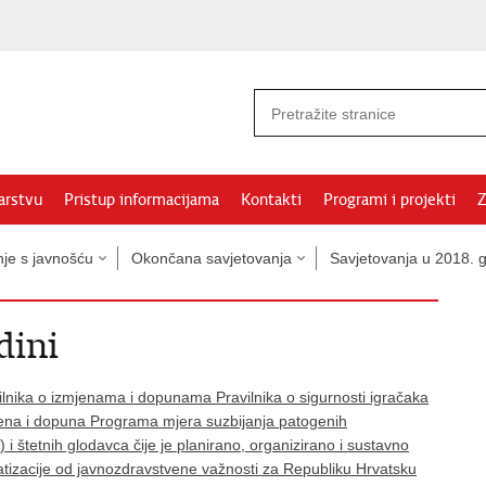
arstvu
Pristup informacijama
Kontakti
Programi i projekti
Z
nje s javnošću
Okončana savjetovanja
Savjetovanja u 2018. g
dini
lnika o izmjenama i dopunama Pravilnika o sigurnosti igračaka
ena i dopuna Programa mjera suzbijanja patogenih
 štetnih glodavca čije je planirano, organizirano i sustavno
ratizacije od javnozdravstvene važnosti za Republiku Hrvatsku