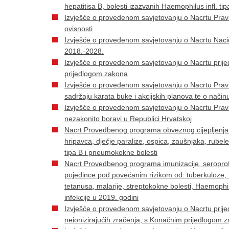
hepatitisa B, bolesti izazvanih Haemophilus infl. t
Izvješće o provedenom savjetovanju o Nacrtu Pravi
ovisnosti
Izvješće o provedenom savjetovanju o Nacrtu Naci
2018.-2028.
Izvješće o provedenom savjetovanju o Nacrtu prije
prijedlogom zakona
Izvješće o provedenom savjetovanju o Nacrtu Pravi
sadržaju karata buke i akcijskih planova te o nači
Izvješće o provedenom savjetovanju o Nacrtu Pravil
nezakonito boravi u Republici Hrvatskoj
Nacrt Provedbenog programa obveznog cijepljenja u 
hripavca, dječje paralize, ospica, zaušnjaka, rubele
tipa B i pneumokokne bolesti
Nacrt Provedbenog programa imunizacije, seroprofi
pojedince pod povećanim rizikom od: tuberkuloze, he
tetanusa, malarije, streptokokne bolesti, Haemophi
infekcije u 2019. godini
Izvješće o provedenom savjetovanju o Nacrtu prij
neionizirajućih zračenja, s Konačnim prijedlogom 