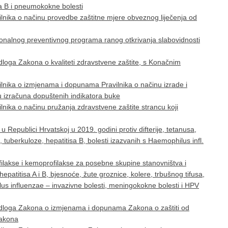
ipa B i pneumokokne bolesti
lnika o načinu provedbe zaštitne mjere obveznog liječenja od
onalnog preventivnog programa ranog otkrivanja slabovidnosti
dloga Zakona o kvaliteti zdravstvene zaštite, s Konačnim
lnika o izmjenama i dopunama Pravilnika o načinu izrade i
nu izračuna dopuštenih indikatora buke
nika o načinu pružanja zdravstvene zaštite strancu koji
Republici Hrvatskoj u 2019. godini protiv difterije, tetanusa,
, tuberkuloze, hepatitisa B, bolesti izazvanih s Haemophilus infl.
lakse i kemoprofilakse za posebne skupine stanovništva i
patitisa A i B, bjesnoće, žute groznice, kolere, trbušnog tifusa,
lus influenzae – invazivne bolesti, meningokokne bolesti i HPV
edloga Zakona o izmjenama i dopunama Zakona o zaštiti od
zakona