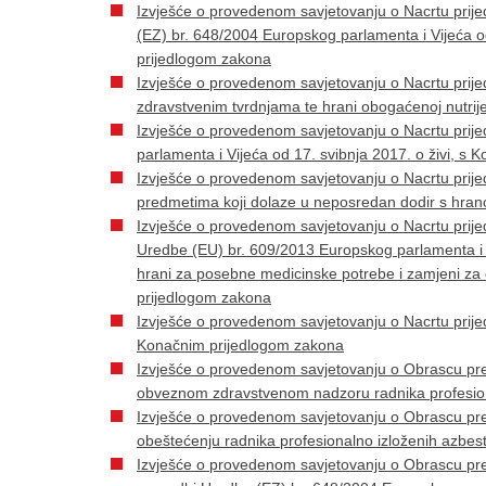
Izvješće o provedenom savjetovanju o Nacrtu pri
(EZ) br. 648/2004 Europskog parlamenta i Vijeća 
prijedlogom zakona
Izvješće o provedenom savjetovanju o Nacrtu pri
zdravstvenim tvrdnjama te hrani obogaćenoj nutri
Izvješće o provedenom savjetovanju o Nacrtu pri
parlamenta i Vijeća od 17. svibnja 2017. o živi, s
Izvješće o provedenom savjetovanju o Nacrtu prij
predmetima koji dolaze u neposredan dodir s hra
Izvješće o provedenom savjetovanju o Nacrtu pri
Uredbe (EU) br. 609/2013 Europskog parlamenta i Vi
hrani za posebne medicinske potrebe i zamjeni za c
prijedlogom zakona
Izvješće o provedenom savjetovanju o Nacrtu prije
Konačnim prijedlogom zakona
Izvješće o provedenom savjetovanju o Obrascu p
obveznom zdravstvenom nadzoru radnika profesion
Izvješće o provedenom savjetovanju o Obrascu p
obeštećenju radnika profesionalno izloženih azbes
Izvješće o provedenom savjetovanju o Obrascu pr