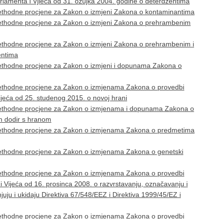
lamenta i Vjieća od 31. ožujka 2004. godine o deterdžentima
ethodne procjene za Zakon o izmjeni Zakona o kontaminantima
ethodne procjene za Zakon o izmjeni Zakona o prehrambenim
ethodne procjene za Zakon o izmjeni Zakona o prehrambenim i
entima
ethodne procjene za Zakon o izmjeni i dopunama Zakona o
rethodne procjene za Zakon o izmjenama Zakona o provedbi
eća od 25. studenog 2015. o novoj hrani
rethodne procjene za Zakon o izmjenama i dopunama Zakona o
n dodir s hranom
rethodne procjene za Zakon o izmjenama Zakona o predmetima
ethodne procjene za Zakon o izmjenama Zakona o genetski
rethodne procjene za Zakon o izmjenama Zakona o provedbi
Vijeća od 16. prosinca 2008. o razvrstavanju, označavanju i
juju i ukidaju Direktiva 67/548/EEZ i Direktiva 1999/45/EZ i
rethodne procjene za Zakon o izmjenama Zakona o provedbi