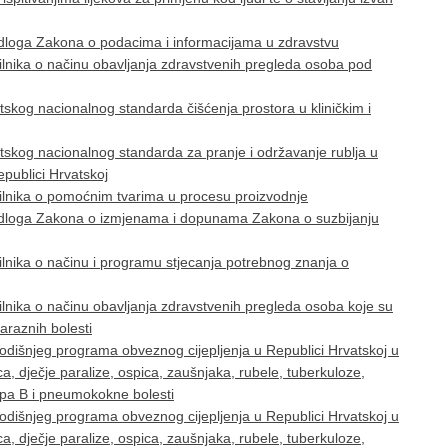
edloga Zakona o podacima i informacijama u zdravstvu
lnika o načinu obavljanja zdravstvenih pregleda osoba pod
skog nacionalnog standarda čišćenja prostora u kliničkim i
skog nacionalnog standarda za pranje i održavanje rublja u
publici Hrvatskoj
ilnika o pomoćnim tvarima u procesu proizvodnje
jedloga Zakona o izmjenama i dopunama Zakona o suzbijanju
lnika o načinu i programu stjecanja potrebnog znanja o
lnika o načinu obavljanja zdravstvenih pregleda osoba koje su
araznih bolesti
dišnjeg programa obveznog cijepljenja u Republici Hrvatskoj u
vca, dječje paralize, ospica, zaušnjaka, rubele, tuberkuloze,
 tipa B i pneumokokne bolesti
dišnjeg programa obveznog cijepljenja u Republici Hrvatskoj u
vca, dječje paralize, ospica, zaušnjaka, rubele, tuberkuloze,