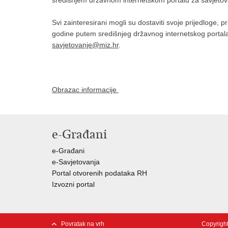
središnjem državnom internetskom portalu za savjetov
Svi zainteresirani mogli su dostaviti svoje prijedloge,
godine putem središnjeg državnog internetskog portala 
savjetovanje@miz.hr
.
Obrazac informacije
e-Građani
e-Građani
e-Savjetovanja
Portal otvorenih podataka RH
Izvozni portal
Povratak na vrh
Copyright