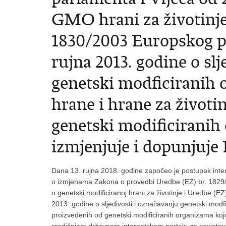
GMO hrani za životinje
1830/2003 Europskog pa
rujna 2013. godine o slj
genetski modficiranih o
hrane i hrane za životi
genetski modificiranih
izmjenjuje i dopunjuje 
Dana 13. rujna 2018. godine započeo je postupak int
o izmjenama Zakona o provedbi Uredbe (EZ) br. 1829/
o genetski modificiranoj hrani za životinje i Uredbe (
2013. godine o sljedivosti i označavanju genetski modfic
proizvedenih od genetski modificiranih organizama koj