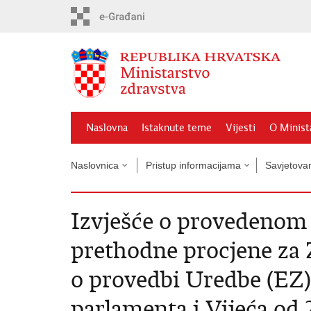
Preskoči
na
glavni
sadržaj
Naslovna
Istaknute teme
Vijesti
O Minist
Naslovnica
Pristup informacijama
Savjetova
Izvješće o provedenom
prethodne procjene za
o provedbi Uredbe (EZ)
parlamenta i Vijeća od 