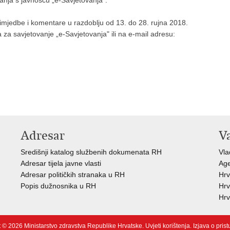
anja s javnošću „e-Savjetovanja“.
 primjedbe i komentare u razdoblju od 13. do 28. rujna 2018.
za savjetovanje „e-Savjetovanja" ili na e-mail adresu:
Adresar
V
Središnji katalog službenih dokumenata RH
Vla
Adresar tijela javne vlasti
Age
Adresar političkih stranaka u RH
Hrv
Popis dužnosnika u RH
Hrv
Hrv
 © 2026 Ministarstvo zdravstva Republike Hrvatske.
Uvjeti korištenja
.
Izjava o pris