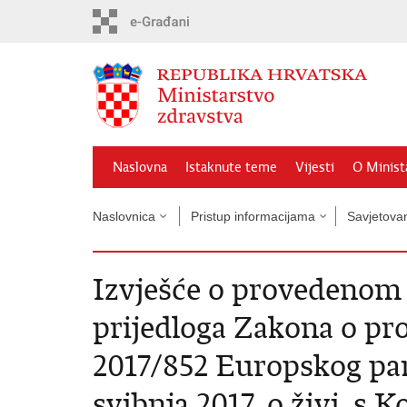
Preskoči
na
glavni
sadržaj
Naslovna
Istaknute teme
Vijesti
O Minist
Naslovnica
Pristup informacijama
Savjetova
Izvješće o provedenom 
prijedloga Zakona o pr
2017/852 Europskog parl
svibnja 2017. o živi, s