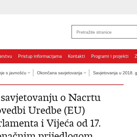
arstvu
Pristup informacijama
Kontakti
Programi i projekti
Z
nje s javnošću
Okončana savjetovanja
Savjetovanja u 2018. g
savjetovanju o Nacrtu
ovedbi Uredbe (EU)
amenta i Vijeća od 17.
 Konačnim prijedlogom