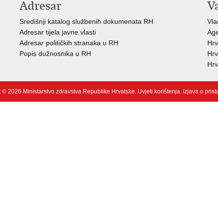
Adresar
V
Središnji katalog službenih dokumenata RH
Vla
Adresar tijela javne vlasti
Age
Adresar političkih stranaka u RH
Hrv
Popis dužnosnika u RH
Hrv
Hrv
 © 2026 Ministarstvo zdravstva Republike Hrvatske.
Uvjeti korištenja
.
Izjava o pris