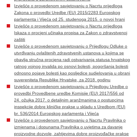
Izvješće o provedenom savjetovanju o Nacrtu prijedloga
Zakona o provedbi Uredbe (EU) 2015/2283 Europskog
parlamenta i Vijeća od 25. studenoga 2015. o novoj hrani
Izvješće o provedenom savjetovanju o Nacrtu prijedloga
Iskaza o procjeni učinaka propisa za Zakon o zdravstvenoj
zaštiti
Izvješće o provedenom savjetovanju o Prijedlogu Odluke o
utvrđivanju ovlaštenih zdravstvenih ustanova u kojima se
obavlja stručna procjena radi ostvarivanja statusa hrvatskog
ratnog vojnog invalida po osnovi bolesti, pogoršanja bolesti
odnosno pojave bolesti kao posljedice sudjelovanja u obrani
suvereniteta Republike Hrvatske, za 2018. godinu
Izvješće o provedenom savjetovanju o Prijedlogu Uredbe o
provedbi Provedbene uredbe Komisije (EU) 2017/556 оd
24. ožujka 2017. o detaljnim aranžmanima o postupcima
inspekcije dobre kliničke prakse u skladu s Uredbom (EU)
br. 536/2014 Europskog parlamenta i Vijeća
Izvješće o provedenom savjetovanju o Nacrtu Pravilnika o
izmjenama i dopunama Pravilnika o uvjetima za davanje
proizvodne dozvole, zahtjevima dobre proizvođačke prakse