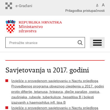
Preskoči
A
A
na
Prilagodba pristupačnosti
glavni
sadržaj
Savjetovanja u 2017. godini
Izvješće o provedenom savjetovanju o Nacrtu prijedloga
Provedbenog programa obveznog cijepljenja u 2017. godini
protiv difterije, tetanusa, hripavca, dječje paralize, ospica,
zaušnjaka, rubeole, tuberkuloze, hepatitisa B i bolesti
izazvanih s haemophilus infl. tipa B
Izvješće o provedenom savjetovanju o Nacrtu prijedloga