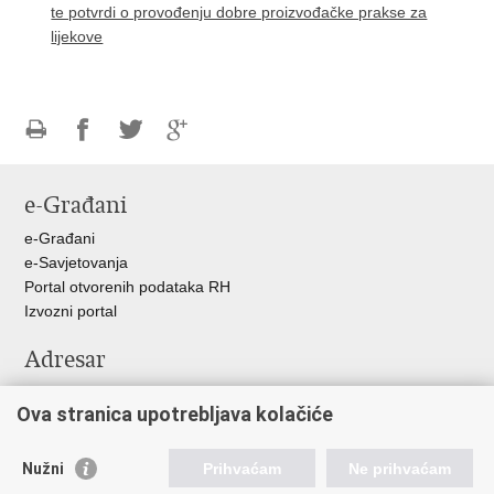
te potvrdi o provođenju dobre proizvođačke prakse za
lijekove
Ispiši
Podijeli
Podijeli
Podijeli
stranicu
na
na
na
e-Građani
Facebooku
Twitteru
Google
+
e-Građani
e-Savjetovanja
Portal otvorenih podataka RH
Izvozni portal
Adresar
Središnji katalog službenih dokumenata RH
Ova stranica upotrebljava kolačiće
Adresar tijela javne vlasti
Adresar političkih stranaka u RH
Popis dužnosnika u RH
Nužni
Prihvaćam
Ne prihvaćam