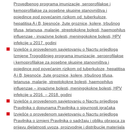
Provedbenog programa imunizacije, seroprofilakse i
kemoprofilakse za posebne skupine stanovništva i
pojedince pod povećanim rizikom od: tuberkuloze,
hepatitisa A i B, bjesnoće, žute groznice, kolere, trbušnog
tifusa, tetanusa, malarije, streptokokne bolesti, haemophilus
influenzae - invazivne bolesti, meningokokne bolesti, HPV
infekcije u 2017. godini
Izvješće o provedenom savjetovanju o Nacrtu prijedloga
Izmjene Trogodišnjeg programa imunizacije, seroprofilakse
i kemoprofilakse za posebne skupine stanovništva i
pojedince pod povećanim rizikom od tuberkuloze, hepatitisa
A i B, bjesnoće, žute groznice, kolere, trbušnog tifusa,
tetanusa, malarije, streptokokne bolesti, haemophilus
influenzae – invazivne bolesti, meningokokne bolesti, HPV
infekcije u 2016. – 2018. godini
Izvješće o provedenom savjetovanju o Nacrtu prijedloga
Pravilnika o dopunama Pravilnika o sigurnosti igračaka
Izvješće o provedenom savjetovanju o Nacrtu prijedloga
Pravilnika o izmjeni Pravilnika o sadržaju i obliku obrasca za
prijavu djelatnosti uvoza, proizvodnje i distribucije materijala