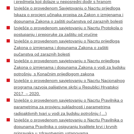
i predmeta koji dolaze u neposredni dodir s hranom
Izvješće o provedenom Savjetovanju o Nacrtu prijedloga
Iskaza o procjeni učinaka propisa za Zakon o izmjenama i
dopunama Zakona o zaštiti pučanstva od zaraznih bolesti
Izvješće o provedenom savjetovanju o Nacrtu Protokola o
postupanju i preporuke za zaštitu od vrućine
Izvješće o provedenom savjetovanju o Nacrtu prijedloga
Zakona o izmjenama i dopunama Zakona o zaštiti
pučanstva od zaraznih bolesti
Izvješće o provedenom savjetovanju o Nacrtu prijedloga
Zakona o izmjenama i dopunama Zakona o vodi za ljudsku
potrošnju, s Konačnim prijedlogom zakona
Izvješće o provedenom savjetovanju o Nacrtu Nacionalnog
programa razvoja palijativne skrbi u Republici Hrvatskoj
2017. – 2020.
Izvješće o provedenom savjetovanju o Nacrtu Pravilnika o
parametrima za provjeru sukladnosti i parametrima
radioaktivnih tvari u vodi za ljudsku potrošnju (…)
Izvješće o provedenom savjetovanju o Nacrtu Pravilnika o
dopunama Pravilnika o osiguranju kvalitete krvi i krvnih
pripravaka u zdravstvenim ustanovama