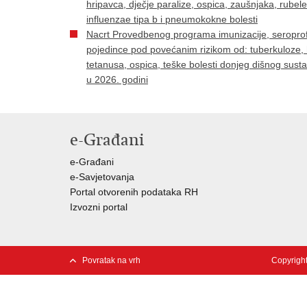
hripavca, dječje paralize, ospica, zaušnjaka, rubel
influenzae tipa b i pneumokokne bolesti
Nacrt Provedbenog programa imunizacije, seroprofi
pojedince pod povećanim rizikom od: tuberkuloze, he
tetanusa, ospica, teške bolesti donjeg dišnog sust
u 2026. godini
e-Građani
e-Građani
e-Savjetovanja
Portal otvorenih podataka RH
Izvozni portal
Povratak na vrh
Copyright