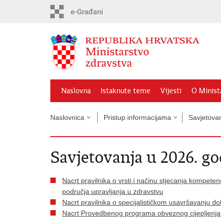
Preskoči
na
glavni
sadržaj
Naslovna
Istaknute teme
Vijesti
O Minist
Naslovnica
Pristup informacijama
Savjetova
Savjetovanja u 2026. go
Nacrt pravilnika o vrsti i načinu stjecanja kompeten
područja upravljanja u zdravstvu
Nacrt pravilnika o specijalističkom usavršavanju d
Nacrt Provedbenog programa obveznog cijepljenja u 