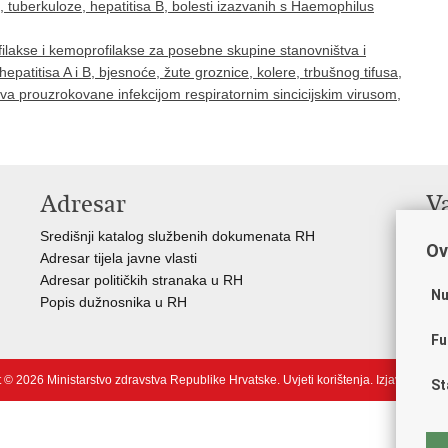
e, tuberkuloze, hepatitisa B, bolesti izazvanih s Haemophilus
lakse i kemoprofilakse za posebne skupine stanovništva i
patitisa A i B, bjesnoće, žute groznice, kolere, trbušnog tifusa,
ava prouzrokovane infekcijom respiratornim sincicijskim virusom,
Adresar
V
Središnji katalog službenih dokumenata RH
Vla
Ov
Adresar tijela javne vlasti
Age
Adresar političkih stranaka u RH
Hrv
Nu
Popis dužnosnika u RH
Hrv
Hrv
Fu
 © 2026 Ministarstvo zdravstva Republike Hrvatske.
Uvjeti korištenja
.
Izjava o pris
St