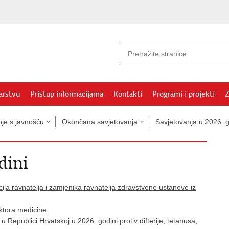
arstvu
Pristup informacijama
Kontakti
Programi i projekti
Z
nje s javnošću
Okončana savjetovanja
Savjetovanja u 2026. g
dini
cija ravnatelja i zamjenika ravnatelja zdravstvene ustanove iz
oktora medicine
Republici Hrvatskoj u 2026. godini protiv difterije, tetanusa,