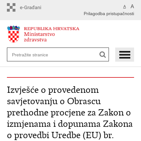
Preskoči
A
A
na
Prilagodba pristupačnosti
glavni
sadržaj
Izvješće o provedenom
savjetovanju o Obrascu
prethodne procjene za Zakon o
izmjenama i dopunama Zakona
o provedbi Uredbe (EU) br.