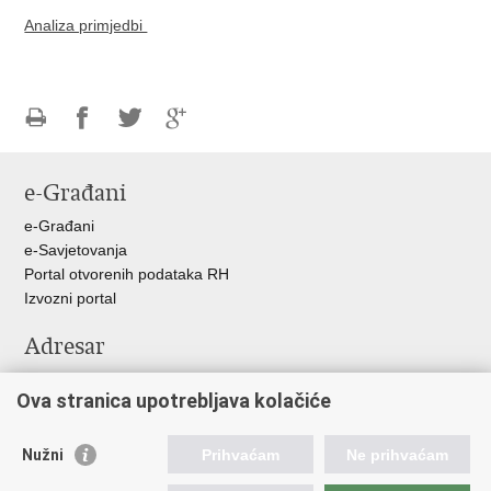
Analiza primjedbi
Ispiši
Podijeli
Podijeli
Podijeli
stranicu
na
na
na
e-Građani
Facebooku
Twitteru
Google
+
e-Građani
e-Savjetovanja
Portal otvorenih podataka RH
Izvozni portal
Adresar
Središnji katalog službenih dokumenata RH
Ova stranica upotrebljava kolačiće
Adresar tijela javne vlasti
Adresar političkih stranaka u RH
Popis dužnosnika u RH
Nužni
Prihvaćam
Ne prihvaćam