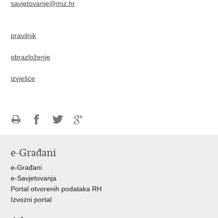
savjetovanje@miz.hr
.
pravilnik
obrazloženje
izvješće
Ispiši
Podijeli
Podijeli
Podijeli
stranicu
na
na
na
e-Građani
Facebooku
Twitteru
Google
+
e-Građani
e-Savjetovanja
Portal otvorenih podataka RH
Izvozni portal