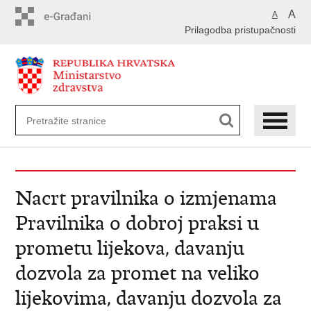
Preskoči
A
A
na
Prilagodba pristupačnosti
glavni
sadržaj
Nacrt pravilnika o izmjenama
Pravilnika o dobroj praksi u
prometu lijekova, davanju
dozvola za promet na veliko
lijekovima, davanju dozvola za