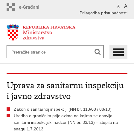
Preskoči
A
A
na
Prilagodba pristupačnosti
glavni
sadržaj
Uprava za sanitarnu inspekciju
i javno zdravstvo
Zakon o sanitarnoj inspekciji (NN br.
113/08 i
88/10)
Uredba o graničnim prijelazima na kojima se obavlja
sanitarni inspekcijski nadzor (NN br.
33/13) – stupila na
snagu 1.7.2013.