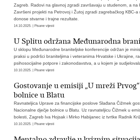
Zagreb. Radovi na glavnoj zgradi završavaju u studenom, a na Kl
Završeni projekti na Petrovoj i Žutoj zgradi zagrebačkog KBC-a 
donose stvarne i trajne rezultate.
14.10.2025. | Pisane vijesti
U Splitu održana Međunarodna branit
U sklopu Međunarodne braniteljske konferencije održan je minis
praksi u podršci braniteljima i veteranima Hrvatske i Ukrajine, r
psihosocijalne potpore i zakonodavstva, a u kojem je sudjelovala 
10.10.2025. | Pisane vijesti
Gostovanje u emisiji „U mreži Prvog
bolnice u Blatu
Ravnateljica Uprave za financijske poslove Slađana Čižmek gost
Nacionalne dječje bolnice u Blatu. Uz ravnateljicu Čižmek u emisiji
bolesti, Zagreb Iva Hojsak i Mirko Habijanec iz tvrtke Radnik Kri
10.10.2025. | Pisane vijesti
Mentalno zdravlje u kriznim situaci