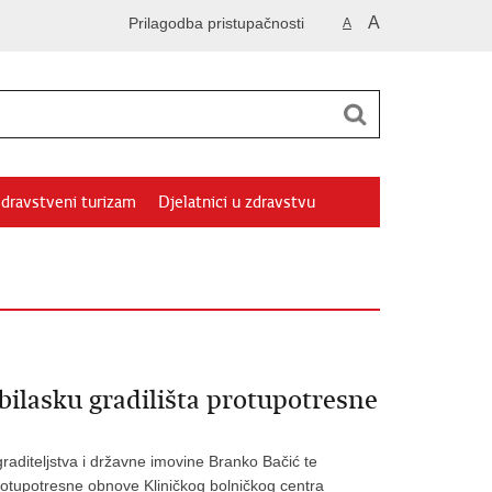
A
Prilagodba pristupačnosti
A
dravstveni turizam
Djelatnici u zdravstvu
obilasku gradilišta protupotresne
raditeljstva i državne imovine Branko Bačić te
a protupotresne obnove Kliničkog bolničkog centra