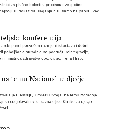
inici za plućne bolesti u prosincu ove godine.
najbolji su dokaz da ulaganja nisu samo na papiru, već
eljska konferencija
tarski panel posvećen razmjeni iskustava i dobrih
adi poboljšanja suradnje na području reintegracije,
i ministrica zdravstva doc. dr. sc. Irena Hrstić.
“ na temu Nacionalne dječje
ovala je u emisiji „U mreži Prvoga“ na temu izgradnje
 su sudjelovali i v. d. ravnateljice Klinike za dječje
ževci.
jama