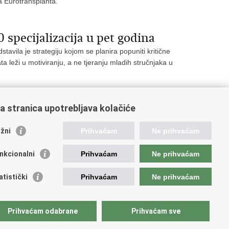
a Eurotransplanta.
specijalizacija u pet godina
avila je strategiju kojom se planira popuniti kritične
a leži u motiviranju, a ne tjeranju mladih stručnjaka u
a stranica upotrebljava kolačiće
11
12
Sljedeća »
»»
žni
Prihvaćam
Ne prihvaćam
nkcionalni
Prihvaćam
Ne prihvaćam
ažne poveznice
atistički
Prihvaćam
Ne prihvaćam
da Republike Hrvatske
ncija za lijekove i medicinske proizvode
Prihvaćam odabrane
Prihvaćam sve
atski zavod za zdravstveno osiguranje
atski zavod za javno zdravstvo