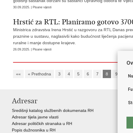
godišnji sastanak održani su sastanci Upravnog odbora te Vijeć
30.09.2025. | Pisane vijesti
Hrstić za RTL: Planiramo gotovo 3700 
Ministrica zdravstva Irena Hrstić u razgovoru za RTL Danas predst
praznine u sustavu, naglasivši kako budućnost liječenja pacijenat
ruralne i manje dostupne krajeve.
26.09.2025. | Pisane vijesti
Ov
««
« Prethodna
3
4
5
6
7
8
9
10
Nu
Fu
Adresar
V
St
Središnji katalog službenih dokumenata RH
Vla
Adresar tijela javne vlasti
Age
Adresar političkih stranaka u RH
Hrv
Popis dužnosnika u RH
Hrv