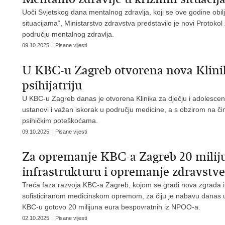
Uoči Svjetskog dana mentalnog zdravlja, koji se ove godine obi
situacijama“, Ministarstvo zdravstva predstavilo je novi Protokol
području mentalnog zdravlja.
09.10.2025. | Pisane vijesti
U KBC-u Zagreb otvorena nova Klinik
psihijatriju
U KBC-u Zagreb danas je otvorena Klinika za dječju i adolescentn
ustanovi i važan iskorak u području medicine, a s obzirom na či
psihičkim poteškoćama.
09.10.2025. | Pisane vijesti
Za opremanje KBC-a Zagreb 20 milij
infrastrukturu i opremanje zdravstven
Treća faza razvoja KBC-a Zagreb, kojom se gradi nova zgrada i
sofisticiranom medicinskom opremom, za čiju je nabavu danas u 
KBC-u gotovo 20 milijuna eura bespovratnih iz NPOO-a.
02.10.2025. | Pisane vijesti