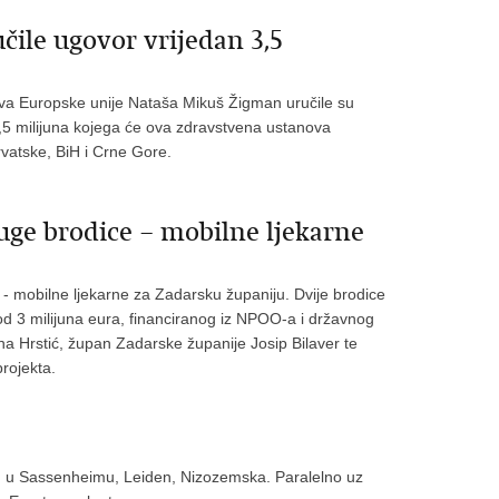
čile ugovor vrijedan 3,5
dova Europske unije Nataša Mikuš Žigman uručile su
9,5 milijuna kojega će ova zdravstvena ustanova
rvatske, BiH i Crne Gore.
uge brodice – mobilne ljekarne
 mobilne ljekarne za Zadarsku županiju. Dvije brodice
 od 3 milijuna eura, financiranog iz NPOO-a i državnog
na Hrstić, župan Zadarske županije Josip Bilaver te
projekta.
5. u Sassenheimu, Leiden, Nizozemska. Paralelno uz