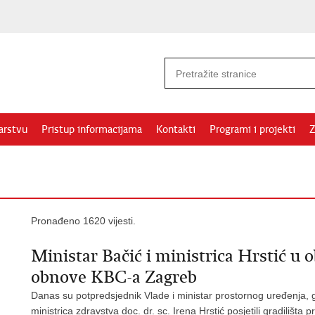
arstvu
Pristup informacijama
Kontakti
Programi i projekti
Z
Pronađeno 1620 vijesti.
Ministar Bačić i ministrica Hrstić u 
obnove KBC-a Zagreb
Danas su potpredsjednik Vlade i ministar prostornog uređenja, g
ministrica zdravstva doc. dr. sc. Irena Hrstić posjetili gradilišt