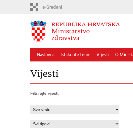
Preskoči
na
glavni
sadržaj
Naslovna
Istaknute teme
Vijesti
O Minist
Vijesti
Filtrirajte vijesti: