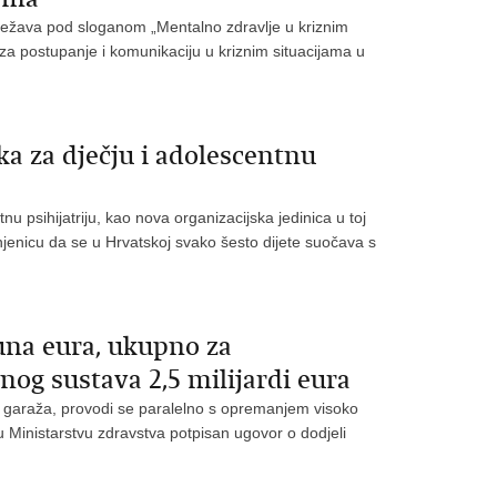
lježava pod sloganom „Mentalno zdravlje u kriznim
 za postupanje i komunikaciju u kriznim situacijama u
a za dječju i adolescentnu
u psihijatriju, kao nova organizacijska jedinica u toj
njenicu da se u Hrvatskoj svako šesto dijete suočava s
una eura, ukupno za
og sustava 2,5 milijardi eura
 garaža, provodi se paralelno s opremanjem visoko
Ministarstvu zdravstva potpisan ugovor o dodjeli