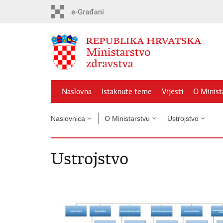
Preskoči
na
glavni
sadržaj
Naslovna
Istaknute teme
Vijesti
O Minist
Naslovnica
O Ministarstvu
Ustrojstvo
Ustrojstvo