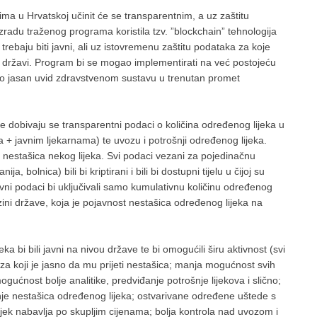
ma u Hrvatskoj učinit će se transparentnim, a uz zaštitu
zradu traženog programa koristila tzv. ”blockchain” tehnologija
ebaju biti javni, ali uz istovremenu zaštitu podataka za koje
ni državi. Program bi se mogao implementirati na već postojeću
ućio jasan uvid zdravstvenom sustavu u trenutan promet
 dobivaju se transparentni podaci o količina određenog lijeka u
 + javnim ljekarnama) te uvozu i potrošnji određenog lijeka.
nestašica nekog lijeka. Svi podaci vezani za pojedinačnu
ja, bolnica) bili bi kriptirani i bili bi dostupni tijelu u čijoj su
avni podaci bi uključivali samo kumulativnu količinu određenog
 razini države, koja je pojavnost nestašica određenog lijeka na
 bi bili javni na nivou države te bi omogućili širu aktivnost (svi
 za koji je jasno da mu prijeti nestašica; manja mogućnost svih
ogućnost bolje analitike, predviđanje potrošnje lijekova i slično;
anje nestašica određenog lijeka; ostvarivane određene uštede s
lijek nabavlja po skupljim cijenama; bolja kontrola nad uvozom i