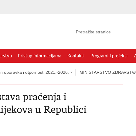
arstvu
Pristup informacijama
Kontakti
Programi i projekti
Z
an oporavka i otpornosti 2021.-2026.
MINISTARSTVO ZDRAVSTVA
stava praćenja i
lijekova u Republici