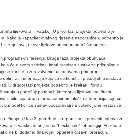
ometu lijekova u Hrvatskoj: U prvoj fazi projekta potrebno je
tavom. Kako je kapacitet ovakvog rješenja neograničen, potrebno je
a Liste lijekova, te sve lijekove unesene na tržište putem
ih programskih rješenja: Druga faza projekta obuhvaća
koja će u svom sadržaju imati propisan sustav za prikupljanje
oja se koriste u zdravstvenim ustanovama primarne,
efinirati i informacije koje će se koristiti i prikupljati u sustavu
ati. U drugoj fazi projekta potrebno je kreirati i formu
eštavanja o potrošnji posebnih kategorija lijekova kao što su
ekova ili bilo koja druga farmakoepidemiološka informacija koju će
itički model koji će sustav upozoravati na potencijalne nestašice i
rješenja: U fazi 3. potrebno je organizirati i provesti nabavu za
kova u Hrvatskoj temeljen na “blockchain“ tehnologiji. Potrebno
kako ne bi dodatno financijski opteretili državni proračun.