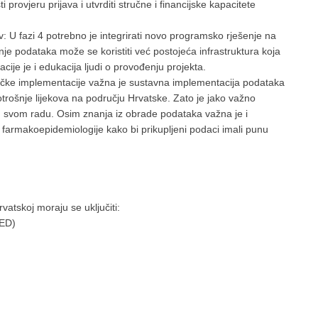
i provjeru prijava i utvrditi stručne i financijske kapacitete
 U fazi 4 potrebno je integrirati novo programsko rješenje na
nje podataka može se koristiti već postojeća infrastruktura koja
acije je i edukacija ljudi o provođenju projekta.
čke implementacije važna je sustavna implementacija podataka
trošnje lijekova na području Hrvatske. Zato je jako važno
i u svom radu. Osim znanja iz obrade podataka važna je i
farmakoepidemiologije kako bi prikupljeni podaci imali punu
vatskoj moraju se uključiti:
MED)