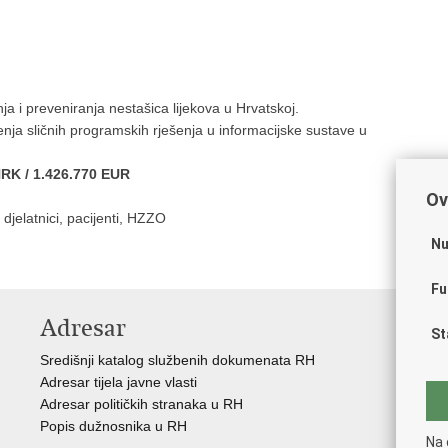
 i preveniranja nestašica lijekova u Hrvatskoj.
enja sličnih programskih rješenja u informacijske sustave u
HRK /
1.426.770 EUR
Ov
jelatnici, pacijenti, HZZO
Nu
Fu
Adresar
V
St
Središnji katalog službenih dokumenata RH
Vla
Adresar tijela javne vlasti
Age
Adresar političkih stranaka u RH
Hrv
Popis dužnosnika u RH
Hrv
Na 