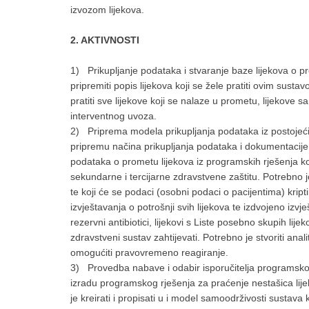
izvozom lijekova.
2. AKTIVNOSTI
1) Prikupljanje podataka i stvaranje baze lijekova o pr
pripremiti popis lijekova koji se žele pratiti ovim sus
pratiti sve lijekove koji se nalaze u prometu, lijekove s
interventnog uvoza.
2) Priprema modela prikupljanja podataka iz postojeć
pripremu načina prikupljanja podataka i dokumentacije 
podataka o prometu lijekova iz programskih rješenja k
sekundarne i tercijarne zdravstvene zaštitu. Potrebno je d
te koji će se podaci (osobni podaci o pacijentima) kriptir
izvještavanja o potrošnji svih lijekova te izdvojeno izvj
rezervni antibiotici, lijekovi s Liste posebno skupih lij
zdravstveni sustav zahtijevati. Potrebno je stvoriti anal
omogućiti pravovremeno reagiranje.
3) Provedba nabave i odabir isporučitelja programskog 
izradu programskog rješenja za praćenje nestašica lije
je kreirati i propisati u i model samoodrživosti sustava 