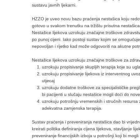
sustavu javnih ljekarni.
HZZO je uveo novu bazu praćenja nestašica koju redov
gotovo u svakom trenutku na tržištu prisutna nestašica
Nestašice lijekova uzrokuju značajne troškove zdravst
po punoj cijeni. Iako postoji sustav kojim se omogućuje
nepovoljan i rijetko kad može odgovoriti na akutne pot
Nestašice lijekova uzrokuju značajne troškove za zdrav
uzrokuju propisivanje skupljih terapija koje su ug
uzrokuju propisivanje lijekova iz interventnog uv
utjecaj
uzrokuju dodatne troškove za specijalističke preg
bi pacijenti u slučaju nestašice mogli doći do nov
uzrokuju potrošnju vremenskih i stručnih resursa
adekvatna zamjenska terapija.
Sustav praćenja i preveniranja nestašica dao bi vrije
kreirati politika definiranja cijena lijekova, stavljanje 
preveniranje financijskih izboja u potrošnji koji bi mogl