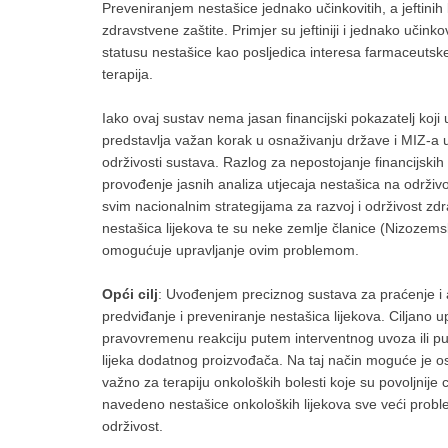
Preveniranjem nestašice jednako učinkovitih, a jeftini
zdravstvene zaštite. Primjer su jeftiniji i jednako učinkov
statusu nestašice kao posljedica interesa farmaceutske 
terapija.
Iako ovaj sustav nema jasan financijski pokazatelj koj
predstavlja važan korak u osnaživanju države i MIZ-a u
održivosti sustava. Razlog za nepostojanje financijski
provođenje jasnih analiza utjecaja nestašica na održivo
svim nacionalnim strategijama za razvoj i održivost z
nestašica lijekova te su neke zemlje članice (Nizozems
omogućuje upravljanje ovim problemom.
Opći cilj
: Uvođenjem preciznog sustava za praćenje i 
predviđanje i preveniranje nestašica lijekova. Ciljano
pravovremenu reakciju putem interventnog uvoza ili pu
lijeka dodatnog proizvođača. Na taj način moguće je osig
važno za terapiju onkoloških bolesti koje su povoljnije 
navedeno nestašice onkoloških lijekova sve veći proble
održivost.