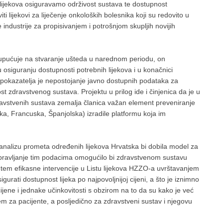
h lijekova osiguravamo održivost sustava te dostupnost
iti lijekovi za liječenje onkoloških bolesnika koji su redovito u
industrije za propisivanjem i potrošnjom skupljih novijih
i upućuje na stvaranje ušteda u narednom periodu, on
 osiguranju dostupnosti potrebnih lijekova i u konačnici
h pokazatelja je nepostojanje javno dostupnih podataka za
st zdravstvenog sustava. Projektu u prilog ide i činjenica da je u
dravstvenih sustava zemalja članica važan element preveniranje
ka, Francuska, Španjolska) izradile platformu koja im
analizu prometa određenih lijekova Hrvatska bi dobila model za
 upravljanje tim podacima omogućilo bi zdravstvenom sustavu
tem efikasne intervencije u Listu lijekova HZZO-a uvrštavanjem
urati dostupnost lijeka po najpovoljnijoj cijeni, a što je iznimno
cijene i jednake učinkovitosti s obzirom na to da su kako je već
m za pacijente, a posljedično za zdravstveni sustav i njegovu