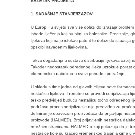
SAŽETAK PROJEKTA
1. SADAŠNJE STANJE/IZAZOV:
U Europi i u svijetu sve više dolazi do izražaja problem
ishode liječenja koji su bitni za bolesnike. Preciznije,
lijekova kojima je istekao patent te dolazi do situacij
opskrbi navedenim lijekovima.
Takva događanja u sustavu distribucije lijekova ozbilj
Također nedostatak određenog lijeka uzrokuje porast c
ekonomskim načelima u svezi ponude i potražnje.
U skladu s time jedna od glavnih ciljeva nove farmaceut
nestašicu lijekova. Trenutno se provodi serijalizacija l
teško predvidjeti buduću nestašicu točno određenog lije
podržava proces serijalizacije nije predviđen za praćen
definiran je obavezom proizvođača da prijavljuju nestaš
proizvode (HALMED). Broj prijavljenih nestašica daleko 
mrežnim stranicama HALMED-a koji pokazuju da je trenut
nestašice koje su kraćeg vremenskog trajanja čime u ve