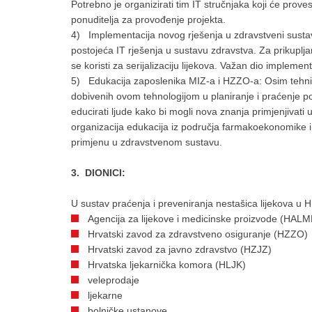
Potrebno je organizirati tim IT stručnjaka koji će provest
ponuditelja za provođenje projekta.
4) Implementacija novog rješenja u zdravstveni sustav:
postojeća IT rješenja u sustavu zdravstva. Za prikuplja
se koristi za serijalizaciju lijekova. Važan dio implement
5) Edukacija zaposlenika MIZ-a i HZZO-a: Osim tehni
dobivenih ovom tehnologijom u planiranje i praćenje po
educirati ljude kako bi mogli nova znanja primjenjivat
organizacija edukacija iz područja farmakoekonomike i 
primjenu u zdravstvenom sustavu.
3
. DIONICI:
U sustav praćenja i preveniranja nestašica lijekova u Hr
Agencija za lijekove i medicinske proizvode (HAL
Hrvatski zavod za zdravstveno osiguranje (HZZO)
Hrvatski zavod za javno zdravstvo (HZJZ)
Hrvatska ljekarnička komora (HLJK)
veleprodaje
ljekarne
bolničke ustanove