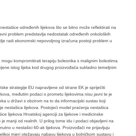
 nestašice određenih lijekova što se bitno može reflektirati na
 glavni problem predstavlja nedostatak određenih onkoloških
a gdje radi ekonomski nepovoljnog izračuna postoji problem u
no mogu kompromitirati terapiju bolesnika s malignim bolestima.
ijene istog lijeka kod drugog proizvođača sukladno temeljnim
ske strategije EU napravljene od strane EK je spriječiti
ijekova, međutim podaci o prometu lijekovima nisu javni te je
ka u državi s obzirom na to da informacijski sustav koji
je nestašica lijekova. Postojeći model praćenja nestašica
ice lijekova Hrvatskoj agenciji za lijekove i medicinske
je manji od realnih. U prilog tome idu i podaci objavljeni na
no u nestašici 60-ak lijekova. Proizvođači ne prijavljuju
likoj mjeri otežavaju nabavu lijekova u bolničkom sustavu i