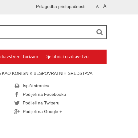
A
Prilagodba pristupačnosti
A
dravstveni turizam
Djelatnici u zdravstvu
 KAO KORISNIK BESPOVRATNIH SREDSTAVA
Ispiši stranicu
Podijeli na Facebooku
Podijeli na Twitteru
Podijeli na Google +