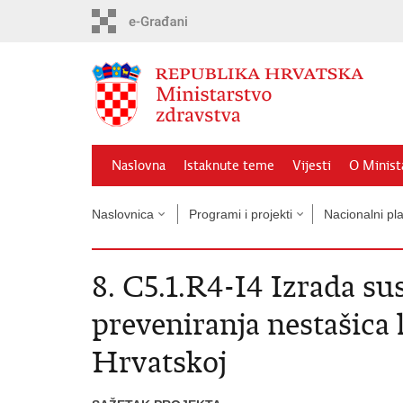
Preskoči
na
glavni
sadržaj
Naslovna
Istaknute teme
Vijesti
O Minist
Naslovnica
Programi i projekti
Nacionalni pl
8. C5.1.R4-I4 Izrada su
preveniranja nestašica 
Hrvatskoj