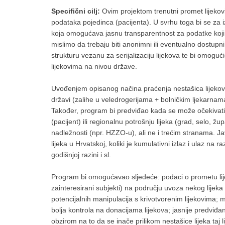
Specifični cilj:
Ovim projektom trenutni promet lijekovi
podataka pojedinca (pacijenta). U svrhu toga bi se za i
koja omogućava jasnu transparentnost za podatke koji tr
mislimo da trebaju biti anonimni ili eventualno dostup
strukturu vezanu za serijalizaciju lijekova te bi omog
lijekovima na nivou države.
Uvođenjem opisanog načina praćenja nestašica lijekove
državi (zalihe u veledrogerijama + bolničkim ljekarnama
Također, program bi predviđao kada se može očekivati 
(pacijent) ili regionalnu potrošnju lijeka (grad, selo, župani
nadležnosti (npr. HZZO-u), ali ne i trećim stranama. J
lijeka u Hrvatskoj, koliki je kumulativni izlaz i ulaz na
godišnjoj razini i sl.
Program bi omogućavao sljedeće: podaci o prometu lijeka
zainteresirani subjekti) na području uvoza nekog lijeka
potencijalnih manipulacija s krivotvorenim lijekovima; m
bolja kontrola na donacijama lijekova; jasnije predviđ
obzirom na to da se inače prilikom nestašice lijeka taj 