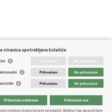
a stranica upotrebljava kolačiće
žni
Prihvaćam
Ne prihvaćam
nkcionalni
Prihvaćam
Ne prihvaćam
ažne poveznice
atistički
Prihvaćam
Ne prihvaćam
da Republike Hrvatske
ncija za lijekove i medicinske proizvode
Prihvaćam odabrane
Prihvaćam sve
atski zavod za zdravstveno osiguranje
atski zavod za javno zdravstvo
ovoj mrežnoj stranci koriste se kolačići. Molimo Vas da pročitate