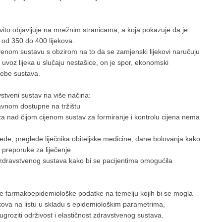
ito objavljuje na mrežnim stranicama, a koja pokazuje da je
 od 350 do 400 lijekova.
venom sustavu s obzirom na to da se zamjenski lijekovi naručuju
 uvoz lijeka u slučaju nestašice, on je spor, ekonomski
rebe sustava.
stveni sustav na više načina:
lavnom dostupne na tržištu
oza nad čijom cijenom sustav za formiranje i kontrolu cijena nema
lede, preglede liječnika obiteljske medicine, dane bolovanja kako
e preporuke za liječenje
 zdravstvenog sustava kako bi se pacijentima omogućila
dne farmakoepidemiološke podatke na temelju kojih bi se mogla
lijekova na listu u skladu s epidemiološkim parametrima,
i ugroziti održivost i elastičnost zdravstvenog sustava.