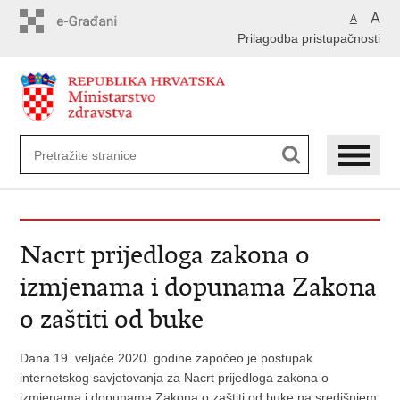
Preskoči
A
A
na
Prilagodba pristupačnosti
glavni
sadržaj
Nacrt prijedloga zakona o
izmjenama i dopunama Zakona
o zaštiti od buke
Dana 19. veljače 2020. godine započeo je postupak
internetskog savjetovanja za Nacrt prijedloga zakona o
izmjenama i dopunama Zakona o zaštiti od buke na središnjem