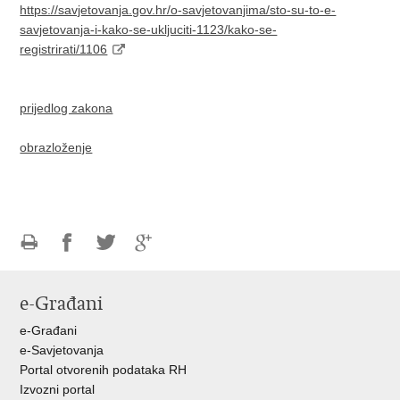
https://savjetovanja.gov.hr/o-savjetovanjima/sto-su-to-e-
savjetovanja-i-kako-se-ukljuciti-1123/kako-se-
registrirati/1106
prijedlog zakona
obrazloženje
Ispiši
Podijeli
Podijeli
Podijeli
stranicu
na
na
na
e-Građani
Facebooku
Twitteru
Google
+
e-Građani
e-Savjetovanja
Portal otvorenih podataka RH
Izvozni portal