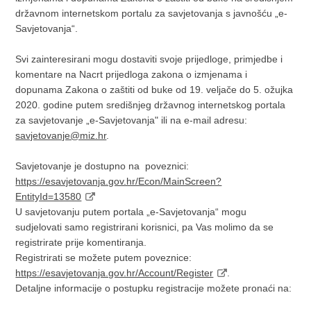
državnom internetskom portalu za savjetovanja s javnošću „e-
Savjetovanja“.
Svi zainteresirani mogu dostaviti svoje prijedloge, primjedbe i
komentare na Nacrt prijedloga zakona o izmjenama i
dopunama Zakona o zaštiti od buke od 19. veljače do 5. ožujka
2020. godine putem središnjeg državnog internetskog portala
za savjetovanje „e-Savjetovanja" ili na e-mail adresu:
savjetovanje@miz.hr
.
Savjetovanje je dostupno na poveznici:
https://esavjetovanja.gov.hr/Econ/MainScreen?
EntityId=13580
U savjetovanju putem portala „e-Savjetovanja“ mogu
sudjelovati samo registrirani korisnici, pa Vas molimo da se
registrirate prije komentiranja.
Registrirati se možete putem poveznice:
https://esavjetovanja.gov.hr/Account/Register
.
Detaljne informacije o postupku registracije možete pronaći na: