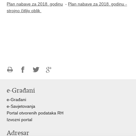
Plan nabave za 2018. godinu
-
Plan nabave za 2018. godinu -
strojno čitljiv oblik
Ispiši
Podijeli
Podijeli
Podijeli
stranicu
na
na
na
e-Građani
Facebooku
Twitteru
Google
+
e-Građani
e-Savjetovanja
Portal otvorenih podataka RH
Izvozni portal
Adresar