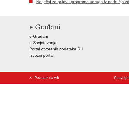
Natječaj za prijavu programa udruga iz područja z
e-Građani
e-Građani
e-Savjetovanja
Portal otvorenih podataka RH
Izvozni portal
Povratak na vrh
Copyright