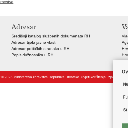
dravstva
Adresar
V
Središnji katalog službenih dokumenata RH
Vla
Adresar tijela javne vlasti
Age
Adresar političkih stranaka u RH
Hrv
Popis dužnosnika u RH
Hrv
Hrv
Ov
 © 2026 Ministarstvo zdravstva Republike Hrvatske.
Uvjeti korištenja
.
Izjava o pris
Nu
Fu
St