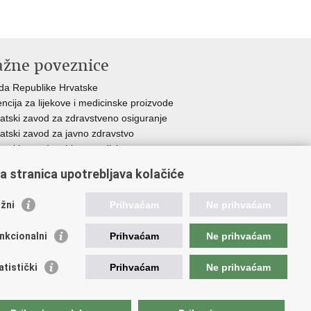
ažne poveznice
da Republike Hrvatske
ncija za lijekove i medicinske proizvode
atski zavod za zdravstveno osiguranje
atski zavod za javno zdravstvo
atski zavod za hitnu medicinu
a stranica upotrebljava kolačiće
tupačnosti
.
žni
Prihvaćam
Ne prihvaćam
nkcionalni
Prihvaćam
Ne prihvaćam
atistički
Prihvaćam
Ne prihvaćam