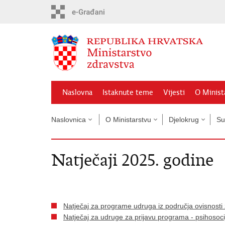
Preskoči
na
glavni
sadržaj
Naslovna
Istaknute teme
Vijesti
O Minist
Naslovnica
O Ministarstvu
Djelokrug
Su
Natječaji 2025. godine
Natječaj za programe udruga iz područja ovisnosti
Natječaj za udruge za prijavu programa - psihosoci