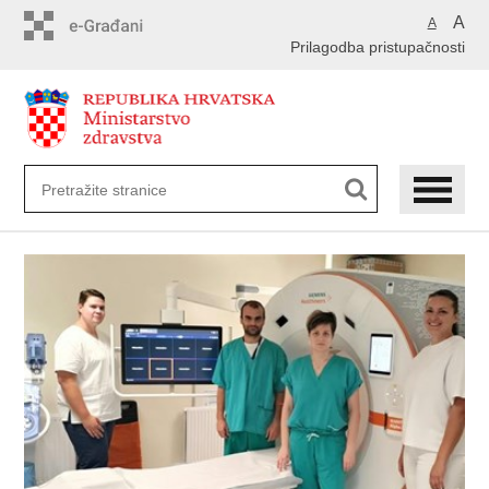
Preskoči
A
A
na
Prilagodba pristupačnosti
glavni
sadržaj