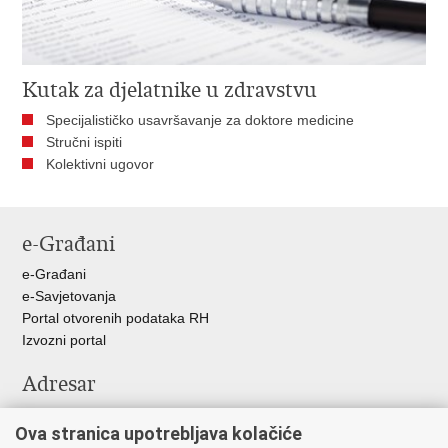
Kutak za djelatnike u zdravstvu
Specijalističko usavršavanje za doktore medicine
Stručni ispiti
Kolektivni ugovor
e-Građani
e-Građani
e-Savjetovanja
Portal otvorenih podataka RH
Izvozni portal
Adresar
Središnji katalog službenih dokumenata RH
Ova stranica upotrebljava kolačiće
Adresar tijela javne vlasti