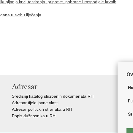
upljanja krvi, testiranja, priprave, pohrane i raspodjele krvnih
gana u svrhu liječenja
Ov
Adresar
V
Nu
Središnji katalog službenih dokumenata RH
Vla
Fu
Adresar tijela javne vlasti
Age
Adresar političkih stranaka u RH
Hrv
St
Popis dužnosnika u RH
Hrv
Hrv