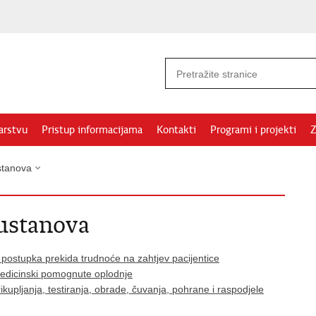
arstvu
Pristup informacijama
Kontakti
Programi i projekti
Z
stanova
 ustanova
 postupka prekida trudnoće na zahtjev pacijentice
medicinski pomognute oplodnje
kupljanja, testiranja, obrade, čuvanja, pohrane i raspodjele