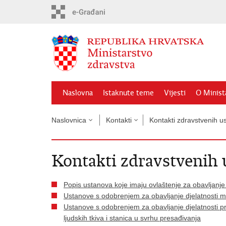
Preskoči
na
glavni
sadržaj
Naslovna
Istaknute teme
Vijesti
O Minist
Naslovnica
Kontakti
Kontakti zdravstvenih u
Kontakti zdravstvenih
Popis ustanova koje imaju ovlaštenje za obavljanje
Ustanove s odobrenjem za obavljanje djelatnosti 
Ustanove s odobrenjem za obavljanje djelatnosti pri
ljudskih tkiva i stanica u svrhu presađivanja