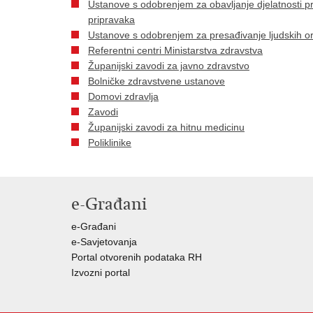
Ustanove s odobrenjem za obavljanje djelatnosti prik
pripravaka
Ustanove s odobrenjem za presađivanje ljudskih or
Referentni centri Ministarstva zdravstva
Županijski zavodi za javno zdravstvo
Bolničke zdravstvene ustanove
Domovi zdravlja
Zavodi
Županijski zavodi za hitnu medicinu
Poliklinike
e-Građani
e-Građani
e-Savjetovanja
Portal otvorenih podataka RH
Izvozni portal