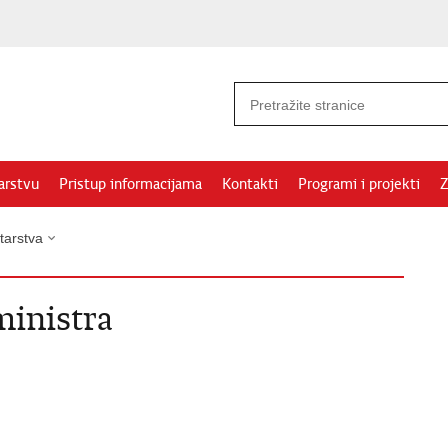
arstvu
Pristup informacijama
Kontakti
Programi i projekti
Z
tarstva
ministra