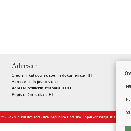
Adresar
V
Ov
Središnji katalog službenih dokumenata RH
Vla
Adresar tijela javne vlasti
Age
Nu
Adresar političkih stranaka u RH
Hrv
Popis dužnosnika u RH
Hrv
Fu
Hrv
St
 © 2026 Ministarstvo zdravstva Republike Hrvatske.
Uvjeti korištenja
.
Izjava o pris