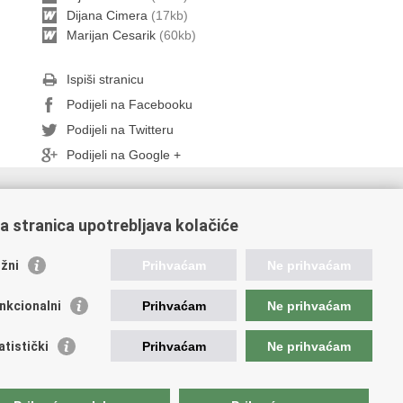
Dijana Cimera
(17kb)
Marijan Cesarik
(60kb)
Ispiši stranicu
Podijeli na Facebooku
Podijeli na Twitteru
Podijeli na Google +
ažne poveznice
a stranica upotrebljava kolačiće
da Republike Hrvatske
ncija za lijekove i medicinske proizvode
žni
Prihvaćam
Ne prihvaćam
atski zavod za zdravstveno osiguranje
atski zavod za javno zdravstvo
nkcionalni
Prihvaćam
Ne prihvaćam
atski zavod za hitnu medicinu
atistički
Prihvaćam
Ne prihvaćam
tupačnosti
.