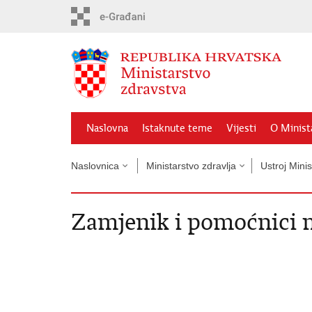
Preskoči
na
glavni
sadržaj
Naslovna
Istaknute teme
Vijesti
O Minist
Naslovnica
Ministarstvo zdravlja
Ustroj Minis
Zamjenik i pomoćnici 