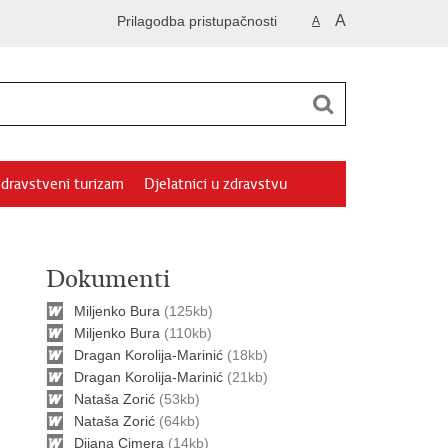
A
Prilagodba pristupačnosti
A
dravstveni turizam
Djelatnici u zdravstvu
Dokumenti
Miljenko Bura
(125kb)
Miljenko Bura
(110kb)
Dragan Korolija-Marinić
(18kb)
Dragan Korolija-Marinić
(21kb)
Nataša Zorić
(53kb)
Nataša Zorić
(64kb)
Dijana Cimera
(14kb)