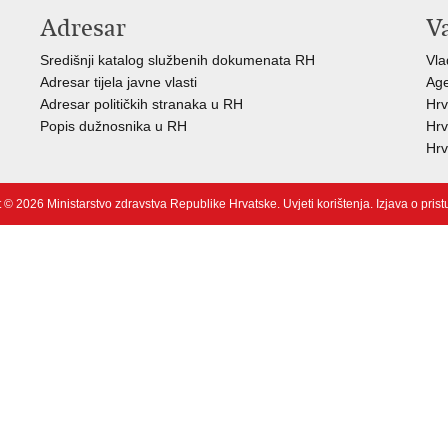
Adresar
V
Središnji katalog službenih dokumenata RH
Vla
Adresar tijela javne vlasti
Age
Adresar političkih stranaka u RH
Hrv
Popis dužnosnika u RH
Hrv
Hrv
 © 2026 Ministarstvo zdravstva Republike Hrvatske.
Uvjeti korištenja
.
Izjava o pris