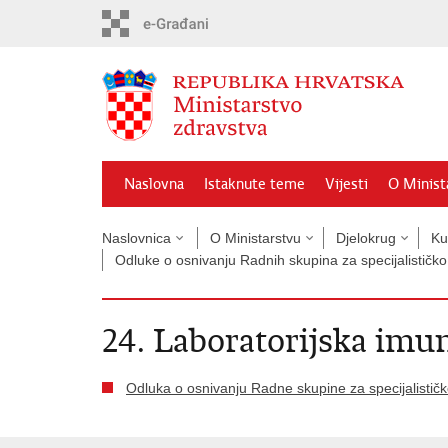
Preskoči
na
glavni
sadržaj
Naslovna
Istaknute teme
Vijesti
O Minist
Naslovnica
O Ministarstvu
Djelokrug
Ku
Odluke o osnivanju Radnih skupina za specijalističk
24. Laboratorijska imun
Odluka o osnivanju Radne skupine za specijalističk