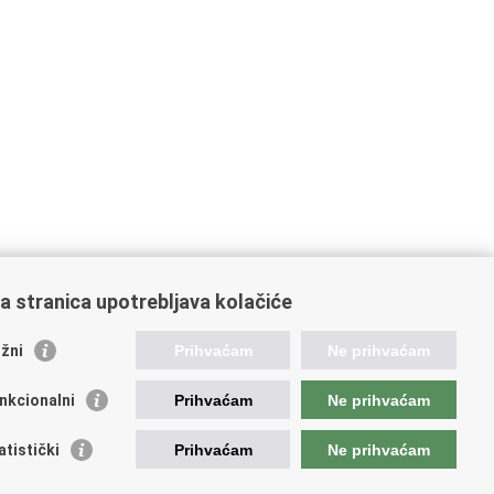
a stranica upotrebljava kolačiće
žni
Prihvaćam
Ne prihvaćam
nkcionalni
Prihvaćam
Ne prihvaćam
atistički
Prihvaćam
Ne prihvaćam