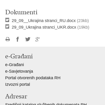
Dokumenti
29_09__Ukrajina stranci_RU.docx
(23kb)
29_09_Ukrajina stranci_UKR.docx
(19kb)
Ispiši
Podijeli
Podijeli
Podijeli
stranicu
na
na
na
e-Građani
Facebooku
Twitteru
Google
e-Građani
+
e-Savjetovanja
Portal otvorenih podataka RH
Izvozni portal
Adresar
Središnji katalog službenih dokumenata RH