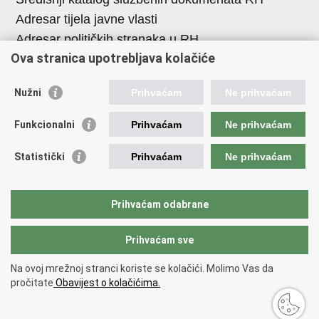
Adresar tijela javne vlasti
Adresar političkih stranaka u RH
Ova stranica upotrebljava kolačiće
Popis dužnosnika u RH
Važne poveznice
Nužni
Prihvaćam
Ne prihvaćam
Vlada Republike Hrvatske
Funkcionalni
Prihvaćam
Ne prihvaćam
Agencija za lijekove i medicinske proizvode
Statistički
Prihvaćam
Ne prihvaćam
Hrvatski zavod za zdravstveno osiguranje
Hrvatski zavod za javno zdravstvo
Hrvatski zavod za hitnu medicinu
Prihvaćam odabrane
Prihvaćam sve
Povratak na vrh
Na ovoj mrežnoj stranci koriste se kolačići. Molimo Vas da
Copyright © 2026 Ministarstvo zdravstva Republike Hrvatske.
pročitate
Obavijest o kolačićima.
Uvjeti korištenja
.
Izjava o pristupačnosti
.