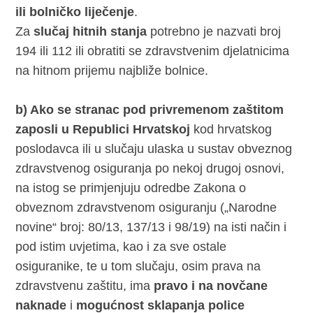
ili bolničko liječenje
.
Za
slučaj hitnih stanja
potrebno je nazvati broj
194 ili 112 ili obratiti se zdravstvenim djelatnicima
na hitnom prijemu najbliže bolnice.
b) Ako se stranac pod privremenom zaštitom
zaposli u Republici Hrvatskoj
kod hrvatskog
poslodavca ili u slučaju ulaska u sustav obveznog
zdravstvenog osiguranja po nekoj drugoj osnovi,
na istog se primjenjuju odredbe Zakona o
obveznom zdravstvenom osiguranju („Narodne
novine“ broj: 80/13, 137/13 i 98/19) na isti način i
pod istim uvjetima, kao i za sve ostale
osiguranike, te u tom slučaju, osim prava na
zdravstvenu zaštitu, ima
pravo i na novčane
naknade
i
mogućnost sklapanja police