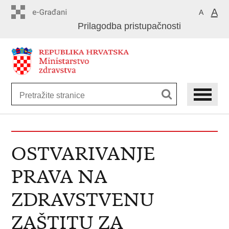
Preskoči
A
A
na
Prilagodba pristupačnosti
glavni
sadržaj
OSTVARIVANJE
PRAVA NA
ZDRAVSTVENU
ZAŠTITU ZA