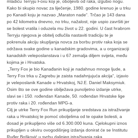
mladiću Terryju Foxu koji je, oboljevši od raka, izgubio nogu.
Kako bi skupio novac za liječenje, 1980. godine krenuo je u trku
po Kanadi koju je nazvao „Maraton nade“. Trčao je 143 dana
po 42 kilometra dnevno, no trku, nažalost, nije uspio završiti jer
se bolest vratila i oduzela mu život u 22. godini. U čast hrabrom
Terryju njegova je obitelj odlučila nastaviti tradiciju te je
pokrenula akciju skupljanja novca za borbu protiv raka koja se
održava svake godine u kanadskim gradovima, a u organizaciji
kanadskih veleposlanstava i u 67 zemalja diljem svijeta, među
kojima je i Hrvatska.
„Terry Fox je bio Kanađanin koji je nadahnuo mnoge ljude, a
Terry Fox trka u Zagrebu je zaista nadahnjujuća akcija“, izjavio
je veleposlanik Kanade u Hrvatskoj, NJ.E. Daniel Maksymiuk.
Osim što se ove godine obilježava punoljetno izdanje utrke,
slavi se i 150. rođendan Kanade, 50. rođendan Hrvatske lige
protiv raka i 20. rođendan MPG-a.
Cilj je utrke Terry Fox Run prikupljanje sredstava za istraživanje
raka u Hrvatskoj te pomoć oboljelima od te opake bolesti, a
dosad je prikupljeno više od 6.300.000 kuna. Cjelokupni iznos
prikupljen u okviru ovogodišnjeg izdanja donirat će se Institutu
Ruđer Bošković u svrhu daljnjeg istraživanja raka.