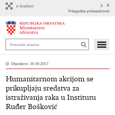
Preskoči
A
A
na
Prilagodba pristupačnosti
glavni
sadržaj
Objavljeno: 25.09.2017.
Humanitarnom akcijom se
prikupljaju sredstva za
istraživanja raka u Institutu
Ruđer Bošković