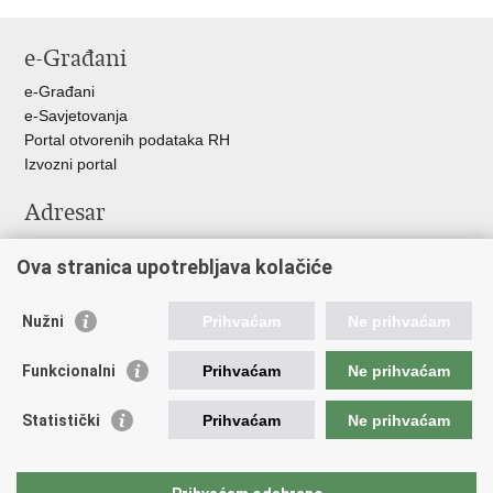
Ispiši
Podijeli
Podijeli
Podijeli
stranicu
na
na
na
e-Građani
Facebooku
Twitteru
Google
+
e-Građani
e-Savjetovanja
Portal otvorenih podataka RH
Izvozni portal
Adresar
Središnji katalog službenih dokumenata RH
Ova stranica upotrebljava kolačiće
Adresar tijela javne vlasti
Adresar političkih stranaka u RH
Popis dužnosnika u RH
Nužni
Prihvaćam
Ne prihvaćam
Važne poveznice
Funkcionalni
Prihvaćam
Ne prihvaćam
Vlada Republike Hrvatske
Statistički
Prihvaćam
Ne prihvaćam
Agencija za lijekove i medicinske proizvode
Hrvatski zavod za zdravstveno osiguranje
Hrvatski zavod za javno zdravstvo