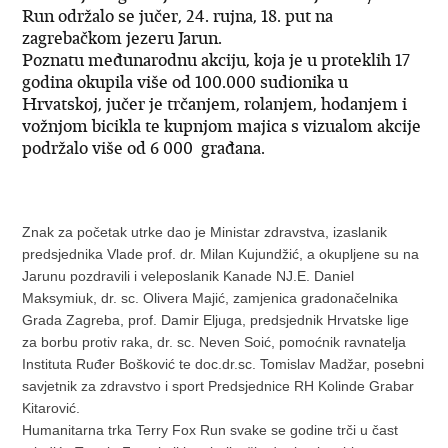
Run održalo se jučer, 24. rujna, 18. put na
zagrebačkom jezeru Jarun.
Poznatu međunarodnu akciju, koja je u proteklih 17
godina okupila više od 100.000 sudionika u
Hrvatskoj, jučer je trčanjem, rolanjem, hodanjem i
vožnjom bicikla te kupnjom majica s vizualom akcije
podržalo više od 6 000 građana.
Znak za početak utrke dao je Ministar zdravstva, izaslanik
predsjednika Vlade prof. dr. Milan Kujundžić, a okupljene su na
Jarunu pozdravili i veleposlanik Kanade NJ.E. Daniel
Maksymiuk, dr. sc. Olivera Majić, zamjenica gradonačelnika
Grada Zagreba, prof. Damir Eljuga, predsjednik Hrvatske lige
za borbu protiv raka, dr. sc. Neven Soić, pomoćnik ravnatelja
Instituta Ruđer Bošković te doc.dr.sc. Tomislav Madžar, posebni
savjetnik za zdravstvo i sport Predsjednice RH Kolinde Grabar
Kitarović.
Humanitarna trka Terry Fox Run svake se godine trči u čast