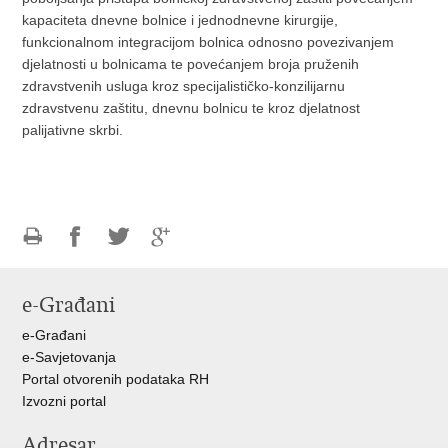
kapaciteta dnevne bolnice i jednodnevne kirurgije,
funkcionalnom integracijom bolnica odnosno povezivanjem
djelatnosti u bolnicama te povećanjem broja pruženih
zdravstvenih usluga kroz specijalističko-konzilijarnu
zdravstvenu zaštitu, dnevnu bolnicu te kroz djelatnost
palijativne skrbi.
Ispiši
Podijeli
Podijeli
Podijeli
stranicu
na
na
na
e-Građani
Facebooku
Twitteru
Google
+
e-Građani
e-Savjetovanja
Portal otvorenih podataka RH
Izvozni portal
Adresar