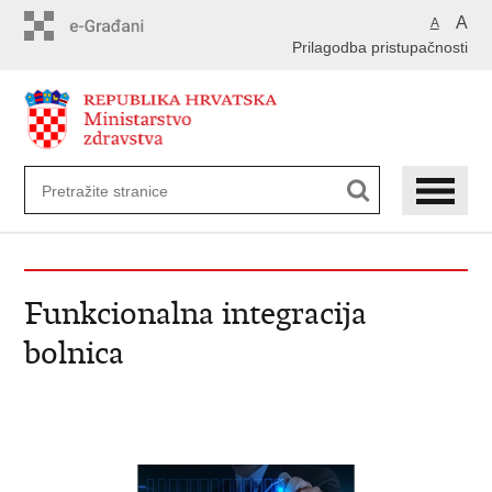
Preskoči
A
A
na
Prilagodba pristupačnosti
glavni
sadržaj
Funkcionalna integracija
bolnica