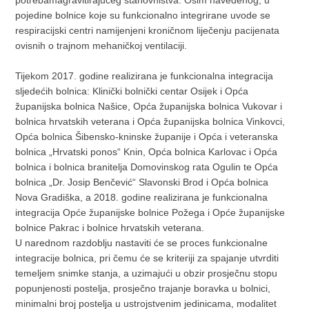
pojedine bolnice koje su funkcionalno integrirane uvode se
respiracijski centri namijenjeni kroničnom liječenju pacijenata
ovisnih o trajnom mehaničkoj ventilaciji.
Tijekom 2017. godine realizirana je funkcionalna integracija
sljedećih bolnica: Klinički bolnički centar Osijek i Opća
županijska bolnica Našice, Opća županijska bolnica Vukovar i
bolnica hrvatskih veterana i Opća županijska bolnica Vinkovci,
Opća bolnica Šibensko-kninske županije i Opća i veteranska
bolnica „Hrvatski ponos“ Knin, Opća bolnica Karlovac i Opća
bolnica i bolnica branitelja Domovinskog rata Ogulin te Opća
bolnica „Dr. Josip Benčević“ Slavonski Brod i Opća bolnica
Nova Gradiška, a 2018. godine realizirana je funkcionalna
integracija Opće županijske bolnice Požega i Opće županijske
bolnice Pakrac i bolnice hrvatskih veterana.
U narednom razdoblju nastaviti će se proces funkcionalne
integracije bolnica, pri čemu će se kriteriji za spajanje utvrditi
temeljem snimke stanja, a uzimajući u obzir prosječnu stopu
popunjenosti postelja, prosječno trajanje boravka u bolnici,
minimalni broj postelja u ustrojstvenim jedinicama, modalitet