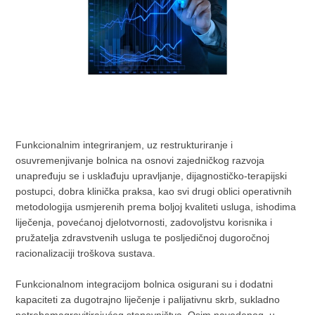
Funkcionalnim integriranjem, uz restrukturiranje i
osuvremenjivanje bolnica na osnovi zajedničkog razvoja
unapređuju se i usklađuju upravljanje, dijagnostičko-terapijski
postupci, dobra klinička praksa, kao svi drugi oblici operativnih
metodologija usmjerenih prema boljoj kvaliteti usluga, ishodima
liječenja, povećanoj djelotvornosti, zadovoljstvu korisnika i
pružatelja zdravstvenih usluga te posljedičnoj dugoročnoj
racionalizaciji troškova sustava.
Funkcionalnom integracijom bolnica osigurani su i dodatni
kapaciteti za dugotrajno liječenje i palijativnu skrb, sukladno
potrebamagravitirajućeg stanovništva. Osim navedenog, u