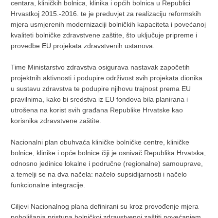
centara, kliničkih bolnica, klinika i općih bolnica u Republici
Hrvastkoj 2015.-2016. te je preduvjet za realizaciju reformskih
mjera usmjerenih modernizaciji bolničkih kapaciteta i povećanoj
kvaliteti bolničke zdravstvene zaštite, što uključuje pripreme i
provedbe EU projekata zdravstvenih ustanova.
Time Ministarstvo zdravstva osigurava nastavak započetih
projektnih aktivnosti i podupire održivost svih projekata dionika
u sustavu zdravstva te podupire njihovu trajnost prema EU
pravilnima, kako bi sredstva iz EU fondova bila planirana i
utrošena na korist svih građana Republike Hrvatske kao
korisnika zdravstvene zaštite.
Nacionalni plan obuhvaća kliničke bolničke centre, kliničke
bolnice, klinike i opće bolnice čiji je osnivač Republika Hrvatska,
odnosno jedinice lokalne i područne (regionalne) samouprave,
a temelji se na dva načela: načelo supsidijarnosti i načelo
funkcionalne integracije.
Ciljevi Nacionalnog plana definirani su kroz provođenje mjera
poboljšanja pristupa bolničkoj zdravstvenoj zaštiti povećanjem