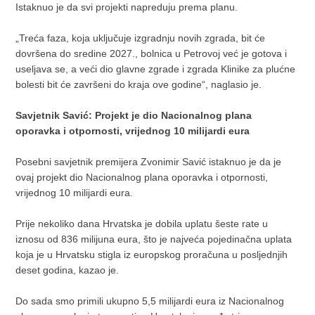
Istaknuo je da svi projekti napreduju prema planu.
„Treća faza, koja uključuje izgradnju novih zgrada, bit će
dovršena do sredine 2027., bolnica u Petrovoj već je gotova i
useljava se, a veći dio glavne zgrade i zgrada Klinike za plućne
bolesti bit će završeni do kraja ove godine“, naglasio je.
Savjetnik Savić: Projekt je dio Nacionalnog plana
oporavka i otpornosti, vrijednog 10 milijardi eura
Posebni savjetnik premijera Zvonimir Savić istaknuo je da je
ovaj projekt dio Nacionalnog plana oporavka i otpornosti,
vrijednog 10 milijardi eura.
Prije nekoliko dana Hrvatska je dobila uplatu šeste rate u
iznosu od 836 milijuna eura, što je najveća pojedinačna uplata
koja je u Hrvatsku stigla iz europskog proračuna u posljednjih
deset godina, kazao je.
Do sada smo primili ukupno 5,5 milijardi eura iz Nacionalnog