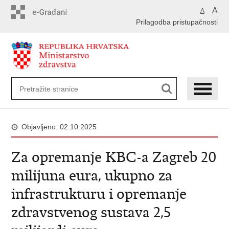
Preskoči
A
A
na
Prilagodba pristupačnosti
glavni
sadržaj
Objavljeno: 02.10.2025.
Za opremanje KBC-a Zagreb 20
milijuna eura, ukupno za
infrastrukturu i opremanje
zdravstvenog sustava 2,5