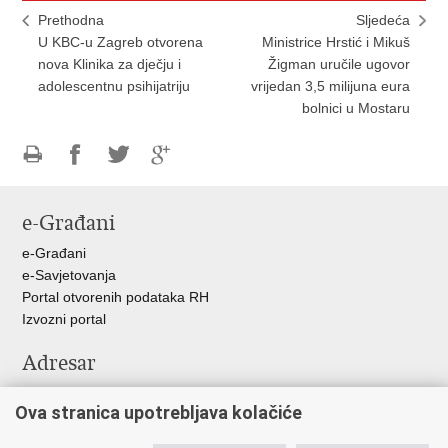
Prethodna
Sljedeća
U KBC-u Zagreb otvorena
Ministrice Hrstić i Mikuš
nova Klinika za dječju i
Žigman uručile ugovor
adolescentnu psihijatriju
vrijedan 3,5 milijuna eura
bolnici u Mostaru
Ispiši
Podijeli
Podijeli
Podijeli
stranicu
na
na
na
e-Građani
Facebooku
Twitteru
Google
+
e-Građani
e-Savjetovanja
Portal otvorenih podataka RH
Izvozni portal
Adresar
Središnji katalog službenih dokumenata RH
Ova stranica upotrebljava kolačiće
Adresar tijela javne vlasti
Adresar političkih stranaka u RH