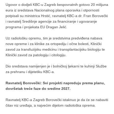
Ugovor o dodjeli KBC-u Zagreb bespovratnih gotovo 20 milijuna
eura iz sredstava Nacionalnog plana oporavka i otpornosti
potpisali su ministrica Hrstić, ravnatelj KBC-a dr. Fran Borovečki
i ravnatelj Središnje agencije za financiranje i ugovaranje
programa i projekata EU Dragan Jelić.
Uz radiološku opremu, tim je sredstvima predviđena nabava
nove opreme i za klinike za ortopediju i očne bolesti, Klinički
zavod za transfuzijsku medicinu i transplantacijsku biologiju te
Klinički zavod za patologiju i citologiju.
Dio sredstava namijenjen je i bolničkoj ljekarni te kuhinji Službe
za prehranu i dijetetiku KBC-a.
Ravnatelj Borovečki: Svi projekti napreduju prema planu,
dovršetak treće faze do sredine 2027.
Ravnatelj KBC-a Zagreb Borovečki istaknuo je da će se nabaviti
čitav niz uređaja, a najvećim dijelom radiološka oprema.