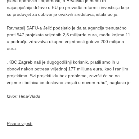
plana oporavka i otpornosti, a Hrvatska je među tri
najuspješnije države u EU po provedbi reformi i investicija koje
su preduvjet za dobivanje ovakvih sredstava, istaknuo je.
Ravnatelj SAFU-a Jelić podsjetio je da ta agencija trenutačno
prati 547 projekata vrijednih 2,5 milijarde eura, među kojima 11
u području zdravstva ukupne vrijednosti gotovo 200 milijuna
eura.
„KBC Zagreb naš je dugogodišnji korisnik, pratili smo ih u
obnovi nakon potresa vrijednoj 177 milijuna eura, kao i ranijim
projektima. Svi projekti idu bez problema, završit će se na
vrijeme i bolnica će doslovno zasjati u novom ruhu“, naglasio je.
Izvor: Hina/Vlada
Pisane vijesti