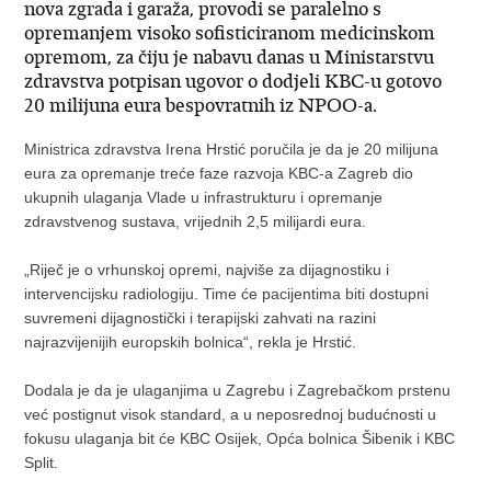
nova zgrada i garaža, provodi se paralelno s
opremanjem visoko sofisticiranom medicinskom
opremom, za čiju je nabavu danas u Ministarstvu
zdravstva potpisan ugovor o dodjeli KBC-u gotovo
20 milijuna eura bespovratnih iz NPOO-a.
Ministrica zdravstva Irena Hrstić poručila je da je 20 milijuna
eura za opremanje treće faze razvoja KBC-a Zagreb dio
ukupnih ulaganja Vlade u infrastrukturu i opremanje
zdravstvenog sustava, vrijednih 2,5 milijardi eura.
„Riječ je o vrhunskoj opremi, najviše za dijagnostiku i
intervencijsku radiologiju. Time će pacijentima biti dostupni
suvremeni dijagnostički i terapijski zahvati na razini
najrazvijenijih europskih bolnica“, rekla je Hrstić.
Dodala je da je ulaganjima u Zagrebu i Zagrebačkom prstenu
već postignut visok standard, a u neposrednoj budućnosti u
fokusu ulaganja bit će KBC Osijek, Opća bolnica Šibenik i KBC
Split.