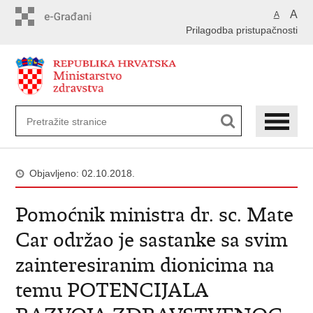
Preskoči
A
A
na
Prilagodba pristupačnosti
glavni
sadržaj
Objavljeno: 02.10.2018.
Pomoćnik ministra dr. sc. Mate
Car održao je sastanke sa svim
zainteresiranim dionicima na
temu POTENCIJALA