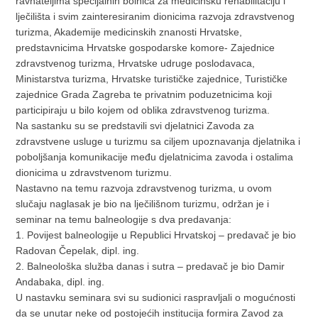
ravnateljima specijalnih bolnica za medicinsku rehabilitaciju i
lječilišta i svim zainteresiranim dionicima razvoja zdravstvenog
turizma, Akademije medicinskih znanosti Hrvatske,
predstavnicima Hrvatske gospodarske komore- Zajednice
zdravstvenog turizma, Hrvatske udruge poslodavaca,
Ministarstva turizma, Hrvatske turističke zajednice, Turističke
zajednice Grada Zagreba te privatnim poduzetnicima koji
participiraju u bilo kojem od oblika zdravstvenog turizma.
Na sastanku su se predstavili svi djelatnici Zavoda za
zdravstvene usluge u turizmu sa ciljem upoznavanja djelatnika i
poboljšanja komunikacije među djelatnicima zavoda i ostalima
dionicima u zdravstvenom turizmu.
Nastavno na temu razvoja zdravstvenog turizma, u ovom
slučaju naglasak je bio na lječilišnom turizmu, održan je i
seminar na temu balneologije s dva predavanja:
1. Povijest balneologije u Republici Hrvatskoj – predavač je bio
Radovan Čepelak, dipl. ing.
2. Balneološka služba danas i sutra – predavač je bio Damir
Andabaka, dipl. ing.
U nastavku seminara svi su sudionici raspravljali o mogućnosti
da se unutar neke od postojećih institucija formira Zavod za