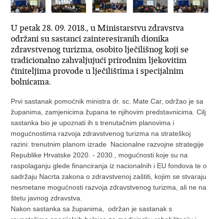
U petak 28. 09. 2018., u Ministarstvu zdravstva
održani su sastanci zainteresiranih dionika
zdravstvenog turizma, osobito lječilišnog koji se
tradicionalno zahvaljujući prirodnim ljekovitim
činiteljima provode u lječilištima i specijalnim
bolnicama.
Prvi sastanak pomoćnik ministra dr. sc. Mate Car, održao je sa
županima, zamjenicima župana te njihovim predstavnicima. Cilj
sastanka bio je upoznati ih s trenutačnim planovima i
mogućnostima razvoja zdravstvenog turizma na strateškoj
razini: trenutnim planom izrade Nacionalne razvojne strategije
Republike Hrvatske 2020. - 2030., mogućnosti koje su na
raspolaganju glede financiranja iz nacionalnih i EU fondova te o
sadržaju Nacrta zakona o zdravstvenoj zaštiti, kojim se stvaraju
nesmetane mogućnosti razvoja zdravstvenog turizma, ali ne na
štetu javnog zdravstva.
Nakon sastanka sa županima, održan je sastanak s