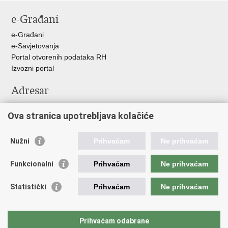
stranicu
na
na
na
e-Građani
Facebooku
Twitteru
Google
+
e-Građani
e-Savjetovanja
Portal otvorenih podataka RH
Izvozni portal
Adresar
Središnji katalog službenih dokumenata RH
Ova stranica upotrebljava kolačiće
Adresar tijela javne vlasti
Adresar političkih stranaka u RH
Popis dužnosnika u RH
Nužni
Prihvaćam
Ne prihvaćam
Važne poveznice
Funkcionalni
Prihvaćam
Ne prihvaćam
Vlada Republike Hrvatske
Statistički
Prihvaćam
Ne prihvaćam
Agencija za lijekove i medicinske proizvode
Hrvatski zavod za zdravstveno osiguranje
Hrvatski zavod za javno zdravstvo
Prihvaćam odabrane
Hrvatski zavod za hitnu medicinu