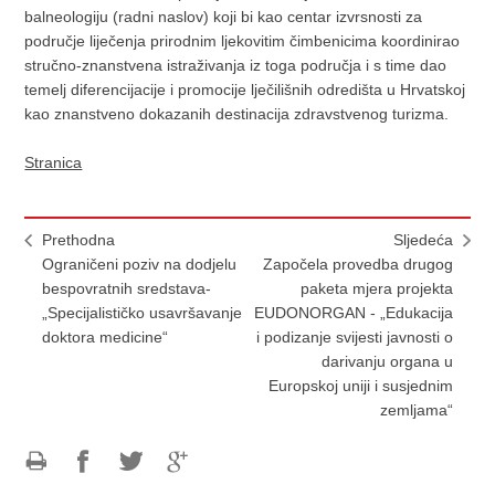
balneologiju (radni naslov) koji bi kao centar izvrsnosti za
područje liječenja prirodnim ljekovitim čimbenicima koordinirao
stručno-znanstvena istraživanja iz toga područja i s time dao
temelj diferencijacije i promocije lječilišnih odredišta u Hrvatskoj
kao znanstveno dokazanih destinacija zdravstvenog turizma.
Stranica
Prethodna
Sljedeća
Ograničeni poziv na dodjelu
Započela provedba drugog
bespovratnih sredstava-
paketa mjera projekta
„Specijalističko usavršavanje
EUDONORGAN - „Edukacija
doktora medicine“
i podizanje svijesti javnosti o
darivanju organa u
Europskoj uniji i susjednim
zemljama“
Ispiši
Podijeli
Podijeli
Podijeli