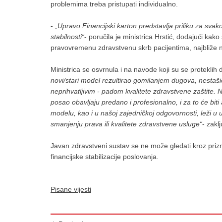
problemima treba pristupati individualno.
-
„Upravo Financijski karton predstavlja priliku za svakog
stabilnosti“
- poručila je ministrica Hrstić, dodajući kako sv
pravovremenu zdravstvenu skrb pacijentima, najbliže 
Ministrica se osvrnula i na navode koji su se proteklih 
novi/stari model rezultirao gomilanjem dugova, nestaši
neprihvatljivim - padom kvalitete zdravstvene zaštite.
posao obavljaju predano i profesionalno, i za to će bi
modelu, kao i u našoj zajedničkoj odgovornosti, leži u 
smanjenju prava ili kvalitete zdravstvene usluge“
- zaklj
Javan zdravstveni sustav se ne može gledati kroz prizm
financijske stabilizacije poslovanja.
Pisane vijesti