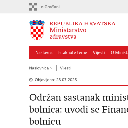
Preskoči
na
glavni
sadržaj
Naslovna
Istaknute teme
Vijesti
O Minist
Naslovnica
Vijesti
Objavljeno: 23.07.2025.
Održan sastanak minist
bolnica: uvodi se Finan
bolnicu