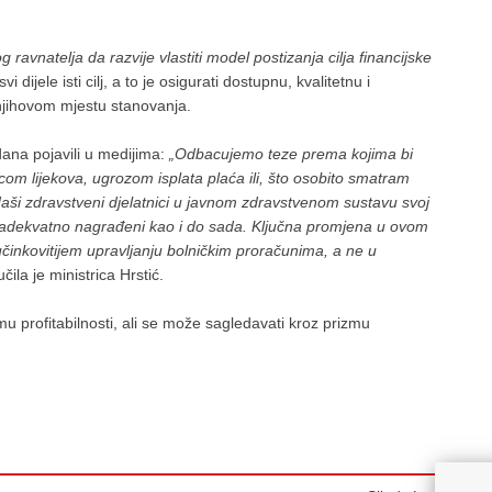
 ravnatelja da razvije vlastiti model postizanja cilja financijske
i dijele isti cilj, a to je osigurati dostupnu, kvalitetnu i
njihovom mjestu stanovanja.
dana pojavili u medijima:
„Odbacujemo teze prema kojima bi
com lijekova, ugrozom isplata plaća ili, što osobito smatram
 Naši zdravstveni djelatnici u javnom zdravstvenom sustavu svoj
ti adekvatno nagrađeni kao i do sada. Ključna promjena u ovom
učinkovitijem upravljanju bolničkim proračunima, a ne u
učila je ministrica Hrstić.
u profitabilnosti, ali se može sagledavati kroz prizmu