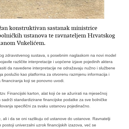
žan konstruktivan sastanak ministrice
 bolničkih ustanova te ravnateljem Hrvatskog
cianom Vukelićem.
avnog zdravstvenog sustava, s posebnim naglaskom na novi model
ojavile različite interpretacije i uopćene izjave pojedinih aktera
asiti da navedene interpretacije ne odražavaju nužno i službene
ga poslužio kao platforma za otvorenu razmjenu informacija i
financiranja koji se ponovno uvodi.
zv. Financijski karton, alat koji će se ažurirati na mjesečnoj
on sadrži standardizirane financijske podatke za sve bolničke
slovanja specifični za svaku ustanovu pojedinačno.
 ali i da se oni razlikuju od ustanove do ustanove. Ravnatelji
 postoji univerzalni uzrok financijskih izazova, već se