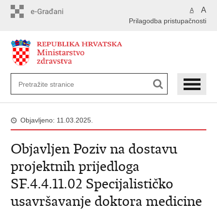
Preskoči
A
A
na
Prilagodba pristupačnosti
glavni
sadržaj
Objavljeno: 11.03.2025.
Objavljen Poziv na dostavu
projektnih prijedloga
SF.4.4.11.02 Specijalističko
usavršavanje doktora medicine