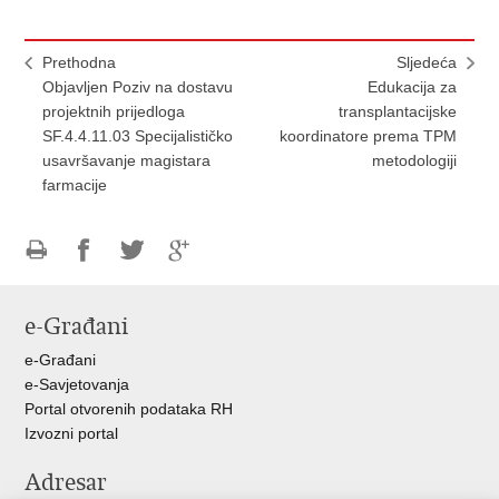
Prethodna
Sljedeća
Objavljen Poziv na dostavu
Edukacija za
projektnih prijedloga
transplantacijske
SF.4.4.11.03 Specijalističko
koordinatore prema TPM
usavršavanje magistara
metodologiji
farmacije
Ispiši
Podijeli
Podijeli
Podijeli
stranicu
na
na
na
e-Građani
Facebooku
Twitteru
Google
+
e-Građani
e-Savjetovanja
Portal otvorenih podataka RH
Izvozni portal
Adresar