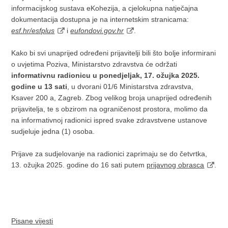
informacijskog sustava eKohezija, a cjelokupna natječajna
dokumentacija dostupna je na internetskim stranicama:
esf.hr/esfplus
i
eufondovi.gov.hr
.
Kako bi svi unaprijed određeni prijavitelji bili što bolje informirani
o uvjetima Poziva, Ministarstvo zdravstva će održati
informativnu radionicu u ponedjeljak, 17. ožujka 2025.
godine u 13 sati
, u dvorani 01/6 Ministarstva zdravstva,
Ksaver 200 a, Zagreb. Zbog velikog broja unaprijed određenih
prijavitelja, te s obzirom na ograničenost prostora, molimo da
na informativnoj radionici ispred svake zdravstvene ustanove
sudjeluje jedna (1) osoba.
Prijave za sudjelovanje na radionici zaprimaju se do četvrtka,
13. ožujka 2025. godine do 16 sati putem
prijavnog obrasca
.
Pisane vijesti