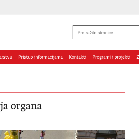
arstvu
Pristup informacijama
Kontakti
Programi i projekti
Z
ja organa