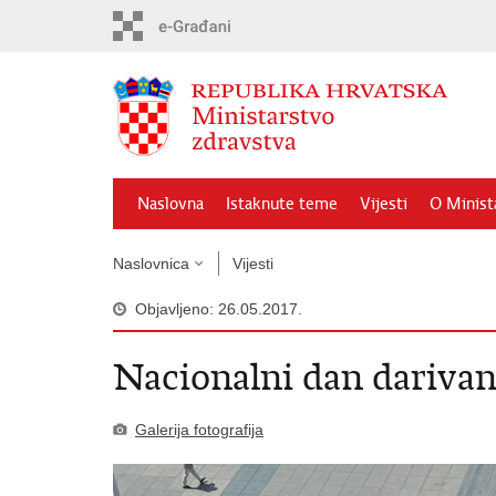
Preskoči
na
glavni
sadržaj
Naslovna
Istaknute teme
Vijesti
O Minist
Naslovnica
Vijesti
Objavljeno: 26.05.2017.
Nacionalni dan darivan
Galerija fotografija