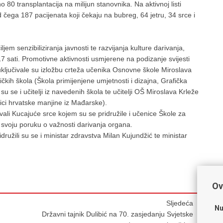
 transplantacija na milijun stanovnika. Na aktivnoj listi
 čega 187 pacijenata koji čekaju na bubreg, 64 jetru, 34 srce i
jem senzibiliziranja javnosti te razvijanja kulture darivanja,
7 sati. Promotivne aktivnosti usmjerene na podizanje svijesti
uključivale su izložbu crteža učenika Osnovne škole Miroslava
ičkih škola (Škola primijenjene umjetnosti i dizajna, Grafička
su se i učitelji iz navedenih škola te učitelji OŠ Miroslava Krleže
ici hrvatske manjine iz Mađarske).
ovali Kucajuće srce kojem su se pridružile i učenice Škole za
i svoju poruku o važnosti darivanja organa.
užili su se i ministar zdravstva Milan Kujundžić te ministar
Ov
Sljedeća
Nu
Državni tajnik Dulibić na 70. zasjedanju Svjetske