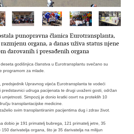
postala punopravna članica Eurotransplanta,
 razmjenu organa, a danas uživa status njene
om darovanih i presađenih organa
 i deseta godišnjica članstva u Eurotransplantu svečano su
 te programom za mlade.
r, predsjednik Upravnog vijeća Eurotransplanta te vodeći
i predstavnici udruga pacijenata te drugi uvaženi gosti, održan
umjetnosti. Simpozij je donio kratki osvrt na proteklih 10
ručju transplantacijske medicine.
zaželio svim transplantiranim pacijentima dug i zdrav život.
a dobio je 191 primatelj bubrega, 121 primatelj jetre, 35
 150 darivatelja organa, što je 35 darivatelja na milijun