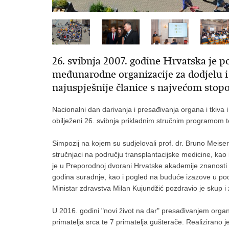
26. svibnja 2007. godine Hrvatska je 
međunarodne organizacije za dodjelu i
najuspješnije članice s najvećom stop
Nacionalni dan darivanja i presađivanja organa i tkiva
obilježeni 26. svibnja prikladnim stručnim programom
Simpozij na kojem su sudjelovali prof. dr. Bruno Meise
stručnjaci na području transplantacijske medicine, kao 
je u Preporodnoj dvorani Hrvatske akademije znanosti i 
godina suradnje, kao i pogled na buduće izazove u pod
Ministar zdravstva Milan Kujundžić pozdravio je skup i 
U 2016. godini "novi život na dar" presađivanjem organ
primatelja srca te 7 primatelja gušterače. Realizirano je