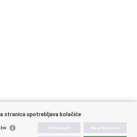
a stranica upotrebljava kolačiće
žni
Prihvaćam
Ne prihvaćam