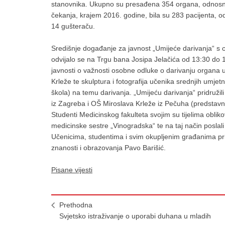
stanovnika. Ukupno su presađena 354 organa, odnosno 80
čekanja, krajem 2016. godine, bila su 283 pacijenta, od
14 gušteraču.
Središnje događanje za javnost „Umijeće darivanja“ s cil
odvijalo se na Trgu bana Josipa Jelačića od 13:30 do 1
javnosti o važnosti osobne odluke o darivanju organa 
Krleže te skulptura i fotografija učenika srednjih umjetn
škola) na temu darivanja. „Umijeću darivanja“ pridružili 
iz Zagreba i OŠ Miroslava Krleže iz Pečuha (predstavn
Studenti Medicinskog fakulteta svojim su tijelima oblik
medicinske sestre „Vinogradska“ te na taj način poslal
Učenicima, studentima i svim okupljenim građanima pridr
znanosti i obrazovanja Pavo Barišić.
Pisane vijesti
Prethodna
Svjetsko istraživanje o uporabi duhana u mladih