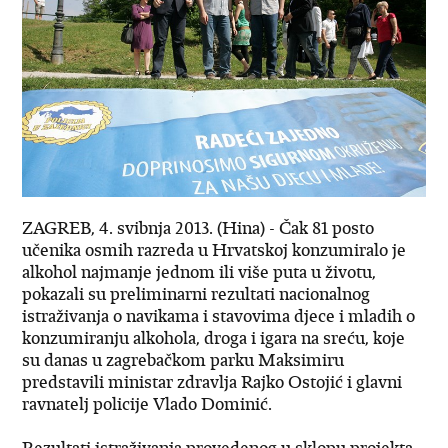
ZAGREB, 4. svibnja 2013. (Hina) - Čak 81 posto
učenika osmih razreda u Hrvatskoj konzumiralo je
alkohol najmanje jednom ili više puta u životu,
pokazali su preliminarni rezultati nacionalnog
istraživanja o navikama i stavovima djece i mladih o
konzumiranju alkohola, droga i igara na sreću, koje
su danas u zagrebačkom parku Maksimiru
predstavili ministar zdravlja Rajko Ostojić i glavni
ravnatelj policije Vlado Dominić.
Rezultati istraživanja provedenog u sklopu projekta