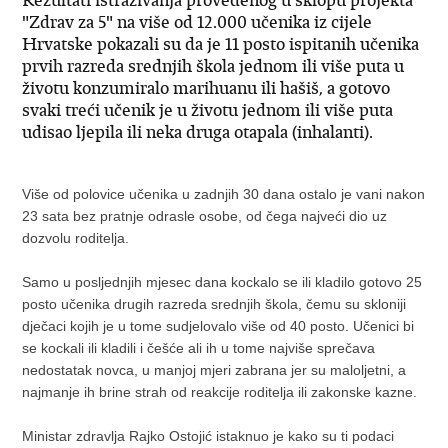
"Zdrav za 5" na više od 12.000 učenika iz cijele
Hrvatske pokazali su da je 11 posto ispitanih učenika
prvih razreda srednjih škola jednom ili više puta u
životu konzumiralo marihuanu ili hašiš, a gotovo
svaki treći učenik je u životu jednom ili više puta
udisao ljepila ili neka druga otapala (inhalanti).
Više od polovice učenika u zadnjih 30 dana ostalo je vani nakon
23 sata bez pratnje odrasle osobe, od čega najveći dio uz
dozvolu roditelja.
Samo u posljednjih mjesec dana kockalo se ili kladilo gotovo 25
posto učenika drugih razreda srednjih škola, čemu su skloniji
dječaci kojih je u tome sudjelovalo više od 40 posto. Učenici bi
se kockali ili kladili i češće ali ih u tome najviše sprečava
nedostatak novca, u manjoj mjeri zabrana jer su maloljetni, a
najmanje ih brine strah od reakcije roditelja ili zakonske kazne.
Ministar zdravlja Rajko Ostojić istaknuo je kako su ti podaci