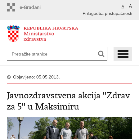
Preskoči
A
A
na
Prilagodba pristupačnosti
glavni
sadržaj
Objavljeno: 05.05.2013.
Javnozdravstvena akcija "Zdrav
za 5" u Maksimiru