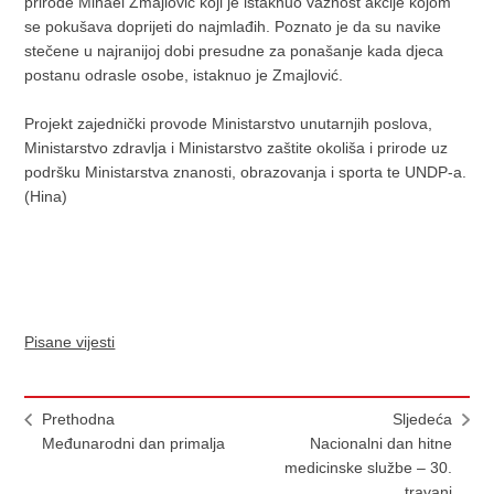
prirode Mihael Zmajlović koji je istaknuo važnost akcije kojom
se pokušava doprijeti do najmlađih. Poznato je da su navike
stečene u najranijoj dobi presudne za ponašanje kada djeca
postanu odrasle osobe, istaknuo je Zmajlović.
Projekt zajednički provode Ministarstvo unutarnjih poslova,
Ministarstvo zdravlja i Ministarstvo zaštite okoliša i prirode uz
podršku Ministarstva znanosti, obrazovanja i sporta te UNDP-a.
(Hina)
Pisane vijesti
Prethodna
Sljedeća
Međunarodni dan primalja
Nacionalni dan hitne
medicinske službe – 30.
travanj