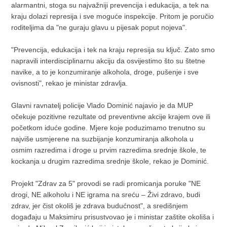
alarmantni, stoga su najvažniji prevencija i edukacija, a tek na
kraju dolazi represija i sve moguće inspekcije. Pritom je poručio
roditeljima da "ne guraju glavu u pijesak poput nojeva".
"Prevencija, edukacija i tek na kraju represija su ključ. Zato smo
napravili interdisciplinarnu akciju da osvijestimo što su štetne
navike, a to je konzumiranje alkohola, droge, pušenje i sve
ovisnosti", rekao je ministar zdravlja.
Glavni ravnatelj policije Vlado Dominić najavio je da MUP
očekuje pozitivne rezultate od preventivne akcije krajem ove ili
početkom iduće godine. Mjere koje poduzimamo trenutno su
najviše usmjerene na suzbijanje konzumiranja alkohola u
osmim razredima i droge u prvim razredima srednje škole, te
kockanja u drugim razredima srednje škole, rekao je Dominić.
Projekt "Zdrav za 5" provodi se radi promicanja poruke "NE
drogi, NE alkoholu i NE igrama na sreću – Živi zdravo, budi
zdrav, jer čist okoliš je zdrava budućnost", a središnjem
događaju u Maksimiru prisustvovao je i ministar zaštite okoliša i