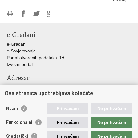
Ispiši
Podijeli
Podijeli
Podijeli
stranicu
na
na
na
e-Građani
Facebooku
Twitteru
Google
+
e-Građani
e-Savjetovanja
Portal otvorenih podataka RH
Izvozni portal
Adresar
Središnji katalog službenih dokumenata RH
Ova stranica upotrebljava kolačiće
Adresar tijela javne vlasti
Adresar političkih stranaka u RH
Popis dužnosnika u RH
Nužni
Prihvaćam
Ne prihvaćam
Važne poveznice
Funkcionalni
Prihvaćam
Ne prihvaćam
Vlada Republike Hrvatske
Statistički
Prihvaćam
Ne prihvaćam
Agencija za lijekove i medicinske proizvode