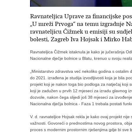
Ravnateljica Uprave za financijske pos
„U mreži Prvoga“ na temu izgradnje Na
ravnateljicu Čižmek u emisiji su sudjelo
bolesti, Zagreb Iva Hojsak i Mirko Hab
Ravnateljica Čižmek istaknula je kako je jučerašnja Od
Nacionalne dječje bolnice u Blatu, krenuo u svoju realiz
„Ministarstvo zdravstva već nekoliko godina s ostalim 
do 2021. izrađena je studija izvodljivosti koja je bila po
projekt koji je nakon toga bio podloga za natječaj koji
koji je zadužen u prvih 12 mjeseci za izradu glavnog 
dozvole, nakon čega slijedi još 38 mjeseci za izvođenje
Nacionalna dječja bolnica - Faza 1 trebala postati fun
V. d. ravnateljice Hojsak rekla je kako ovaj projekt nij
važnosti. Govoreći o prednostima novog prostora, objas
proces s modernim prostornim rješenjima gdje bi sve bi