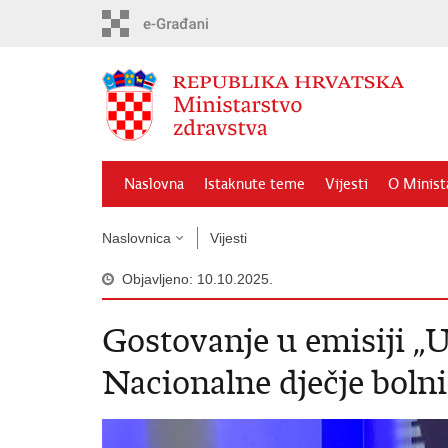
Preskoči
na
glavni
sadržaj
Naslovna
Istaknute teme
Vijesti
O Minist
Naslovnica
Vijesti
Objavljeno: 10.10.2025.
Gostovanje u emisiji „
Nacionalne dječje bolni