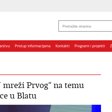
arstvu
Pristup informacijama
Kontakti
Programi i projekti
Z
U mreži Prvog“ na temu
ce u Blatu