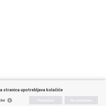
a stranica upotrebljava kolačiće
žni
Prihvaćam
Ne prihvaćam