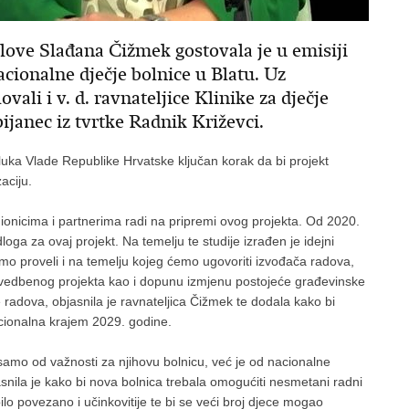
love Slađana Čižmek gostovala je u emisiji
cionalne dječje bolnice u Blatu. Uz
vali i v. d. ravnateljice Klinike za dječje
ijanec iz tvrtke Radnik Križevci.
luka Vlade Republike Hrvatske ključan korak da bi projekt
aciju.
dionicima i partnerima radi na pripremi ovog projekta. Od 2020.
dloga za ovaj projekt. Na temelju te studije izrađen je idejni
 smo proveli i na temelju kojeg ćemo ugovoriti izvođača radova,
izvedbenog projekta kao i dopunu izmjenu postojeće građevinske
 radova, objasnila je ravnateljica Čižmek te dodala kako bi
kcionalna krajem 2029. godine.
e samo od važnosti za njihovu bolnicu, već je od nacionalne
nila je kako bi nova bolnica trebala omogućiti nesmetani radni
lo povezano i učinkovitije te bi se veći broj djece mogao