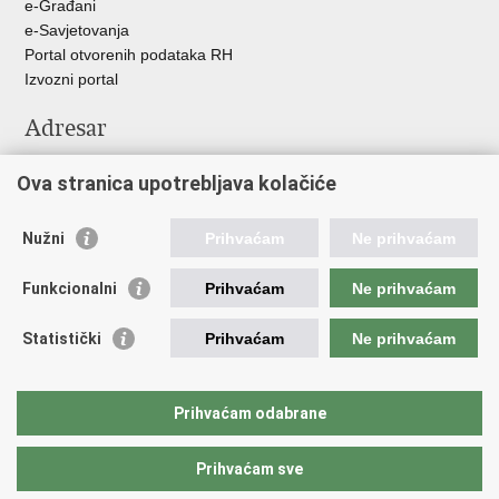
e-Građani
e-Savjetovanja
Portal otvorenih podataka RH
Izvozni portal
Adresar
Središnji katalog službenih dokumenata RH
Ova stranica upotrebljava kolačiće
Adresar tijela javne vlasti
Adresar političkih stranaka u RH
Popis dužnosnika u RH
Nužni
Prihvaćam
Ne prihvaćam
Važne poveznice
Funkcionalni
Prihvaćam
Ne prihvaćam
Vlada Republike Hrvatske
Statistički
Prihvaćam
Ne prihvaćam
Agencija za lijekove i medicinske proizvode
Hrvatski zavod za zdravstveno osiguranje
Hrvatski zavod za javno zdravstvo
Prihvaćam odabrane
Hrvatski zavod za hitnu medicinu
Prihvaćam sve