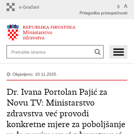
Preskoči
A
A
na
Prilagodba pristupačnosti
glavni
sadržaj
Objavljeno: 10.11.2025.
Dr. Ivana Portolan Pajić za
Novu TV: Ministarstvo
zdravstva već provodi
konkretne mjere za poboljšanje