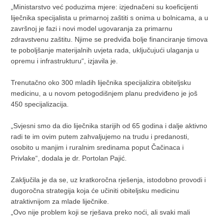
„Ministarstvo već poduzima mjere: izjednačeni su koeficijenti
liječnika specijalista u primarnoj zaštiti s onima u bolnicama, a u
završnoj je fazi i novi model ugovaranja za primarnu
zdravstvenu zaštitu. Njime se predviđa bolje financiranje timova
te poboljšanje materijalnih uvjeta rada, uključujući ulaganja u
opremu i infrastrukturu“, izjavila je.
Trenutačno oko 300 mladih liječnika specijalizira obiteljsku
medicinu, a u novom petogodišnjem planu predviđeno je još
450 specijalizacija.
„Svjesni smo da dio liječnika starijih od 65 godina i dalje aktivno
radi te im ovim putem zahvaljujemo na trudu i predanosti,
osobito u manjim i ruralnim sredinama poput Čačinaca i
Privlake“, dodala je dr. Portolan Pajić.
Zaključila je da se, uz kratkoročna rješenja, istodobno provodi i
dugoročna strategija koja će učiniti obiteljsku medicinu
atraktivnijom za mlade liječnike.
„Ovo nije problem koji se rješava preko noći, ali svaki mali