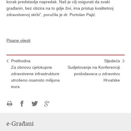
korak predstavlja napredak. Naš je cilj osigurati da svaki
građanin, bez obzira na to gdje živi, ima pristup kvalitetnoj
zdravstvenoj skrbi“, poručila je dr. Portolan Pajić.
Pisane vijesti
Prethodna
Sljedeća
Za obnovu cjelokupne
Sudjelovanje na Konferenciji
zdravstvene infrastrukture
poslodavaca u zdravstvu
utrošeno osamsto milijuna
Hrvatske
eura
Ispiši
Podijeli
Podijeli
Podijeli
stranicu
na
na
na
e-Građani
Facebooku
Twitteru
Google
+