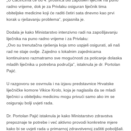
radno vrijeme, dok je za Privlaku osiguran liječnik tima
obiteljske medicine koji će raditi četiri sata dnevno kao prvi
korak u rješavanju problema“, pojasnila je.
Dodala je kako Ministarstvo intenzivno radi na zapošljavanju
liječnika na puno radno vrijeme i za Privlaku:
„Ovo su trenutačna rješenja koja smo uspjeli osigurati, ali naš
rad ne staje ovdje. Zajedno s lokalnim zajednicama
kontinuirano razmatramo sve mogućnosti za poticanje dolaska
mladih liječnika u potrebna područja“, istaknula je dr. Portolan
Pajić.
U razgovoru se osvrnula i na izjavu predstavnice Hrvatske
liječničke komore Vikice Krolo, koja je naglasila da se mladi
liječnici u obiteljsku medicinu mogu privući samo ako im se
osiguraju bolji uvjeti rada.
Dr. Portolan Pajić istaknula je kako Ministarstvo zdravstva
prepoznaje te potrebe i već aktivno provodi konkretne mjere
kako bi se uvjeti rada u primarnoj zdravstvenoj zaštiti poboljšali.