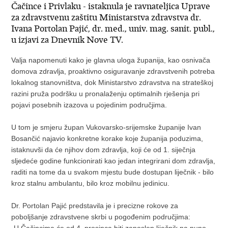
Čačince i Privlaku - istaknula je ravnateljica Uprave
za zdravstvenu zaštitu Ministarstva zdravstva dr.
Ivana Portolan Pajić, dr. med., univ. mag. sanit. publ.,
u izjavi za Dnevnik Nove TV.
Valja napomenuti kako je glavna uloga županija, kao osnivača
domova zdravlja, proaktivno osiguravanje zdravstvenih potreba
lokalnog stanovništva, dok Ministarstvo zdravstva na strateškoj
razini pruža podršku u pronalaženju optimalnih rješenja pri
pojavi posebnih izazova u pojedinim područjima.
U tom je smjeru župan Vukovarsko-srijemske županije Ivan
Bosančić najavio konkretne korake koje županija poduzima,
istaknuvši da će njihov dom zdravlja, koji će od 1. siječnja
sljedeće godine funkcionirati kao jedan integrirani dom zdravlja,
raditi na tome da u svakom mjestu bude dostupan liječnik - bilo
kroz stalnu ambulantu, bilo kroz mobilnu jedinicu.
Dr. Portolan Pajić predstavila je i precizne rokove za
poboljšanje zdravstvene skrbi u pogođenim područjima:
„U Čačincima će od 4. prosinca biti zaposlen liječnik na puno