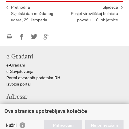
Prethodna
Sljedeća
Svjetski dan moždanog
Posjet virovitičkoj bolnici u
udara, 29. listopada
povodu 110. obljetnice
Ispiši
Podijeli
Podijeli
Podijeli
stranicu
na
na
na
e-Građani
Facebooku
Twitteru
Google
+
e-Građani
e-Savjetovanja
Portal otvorenih podataka RH
Izvozni portal
Adresar
Središnji katalog službenih dokumenata RH
Ova stranica upotrebljava kolačiće
Adresar tijela javne vlasti
Adresar političkih stranaka u RH
Popis dužnosnika u RH
Nužni
Prihvaćam
Ne prihvaćam