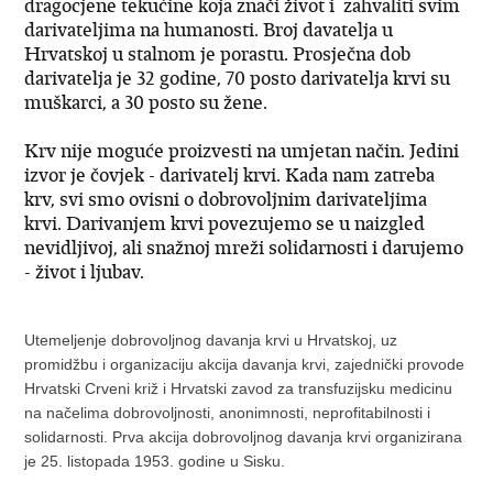
dragocjene tekućine koja znači život i zahvaliti svim
darivateljima na humanosti. Broj davatelja u
Hrvatskoj u stalnom je porastu. Prosječna dob
darivatelja je 32 godine, 70 posto darivatelja krvi su
muškarci, a 30 posto su žene.
Krv nije moguće proizvesti na umjetan način. Jedini
izvor je čovjek - darivatelj krvi. Kada nam zatreba
krv, svi smo ovisni o dobrovoljnim darivateljima
krvi. Darivanjem krvi povezujemo se u naizgled
nevidljivoj, ali snažnoj mreži solidarnosti i darujemo
- život i ljubav.
Utemeljenje dobrovoljnog davanja krvi u Hrvatskoj, uz
promidžbu i organizaciju akcija davanja krvi, zajednički provode
Hrvatski Crveni križ i Hrvatski zavod za transfuzijsku medicinu
na načelima dobrovoljnosti, anonimnosti, neprofitabilnosti i
solidarnosti. Prva akcija dobrovoljnog davanja krvi organizirana
je 25. listopada 1953. godine u Sisku.