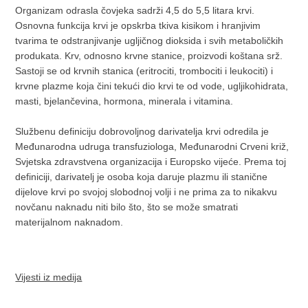
Organizam odrasla čovjeka sadrži 4,5 do 5,5 litara krvi.
Osnovna funkcija krvi je opskrba tkiva kisikom i hranjivim
tvarima te odstranjivanje ugljičnog dioksida i svih metaboličkih
produkata. Krv, odnosno krvne stanice, proizvodi koštana srž.
Sastoji se od krvnih stanica (eritrociti, trombociti i leukociti) i
krvne plazme koja čini tekući dio krvi te od vode, ugljikohidrata,
masti, bjelančevina, hormona, minerala i vitamina.
Službenu definiciju dobrovoljnog darivatelja krvi odredila je
Međunarodna udruga transfuziologa, Međunarodni Crveni križ,
Svjetska zdravstvena organizacija i Europsko vijeće. Prema toj
definiciji, darivatelj je osoba koja daruje plazmu ili stanične
dijelove krvi po svojoj slobodnoj volji i ne prima za to nikakvu
novčanu naknadu niti bilo što, što se može smatrati
materijalnom naknadom.
Vijesti iz medija