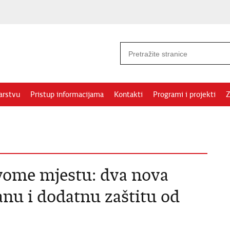
arstvu
Pristup informacijama
Kontakti
Programi i projekti
Z
vome mjestu: dva nova
anu i dodatnu zaštitu od