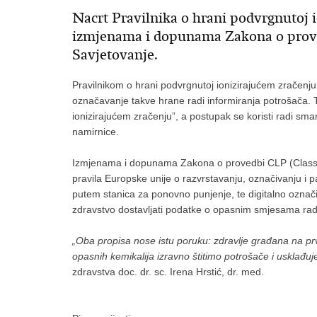
Nacrt Pravilnika o hrani podvrgnutoj 
izmjenama i dopunama Zakona o prove
Savjetovanje.
Pravilnikom o hrani podvrgnutoj ionizirajućem zračenju
označavanje takve hrane radi informiranja potrošača. 
ionizirajućem zračenju”, a postupak se koristi radi sma
namirnice.
Izmjenama i dopunama Zakona o provedbi CLP (Classif
pravila Europske unije o razvrstavanju, označivanju i p
putem stanica za ponovno punjenje, te digitalno označ
zdravstvo dostavljati podatke o opasnim smjesama radi
„Oba propisa nose istu poruku: zdravlje građana na p
opasnih kemikalija izravno štitimo potrošače i usklađ
zdravstva doc. dr. sc. Irena Hrstić, dr. med.