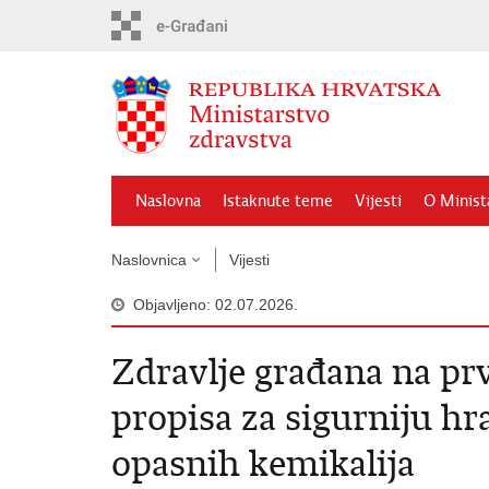
Preskoči
na
glavni
sadržaj
Naslovna
Istaknute teme
Vijesti
O Minist
Naslovnica
Vijesti
Objavljeno: 02.07.2026.
Zdravlje građana na pr
propisa za sigurniju hr
opasnih kemikalija