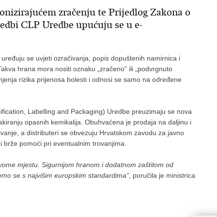
ionizirajućem zračenju te Prijedlog Zakona o
dbi CLP Uredbe upućuju se u e-
 uređuju se uvjeti ozračivanja, popis dopuštenih namirnica i
Takva hrana mora nositi oznaku „zračeno” ili „podvrgnuto
njenja rizika prijenosa bolesti i odnosi se samo na određene
ication, Labelling and Packaging) Uredbe preuzimaju se nova
akiranju opasnih kemikalija. Obuhvaćena je prodaja na daljinu i
ivanje, a distributeri se obvezuju Hrvatskom zavodu za javno
 brže pomoći pri eventualnim trovanjima.
rvome mjestu. Sigurnijom hranom i dodatnom zaštitom od
ujemo se s najvišim europskim standardima”
, poručila je ministrica