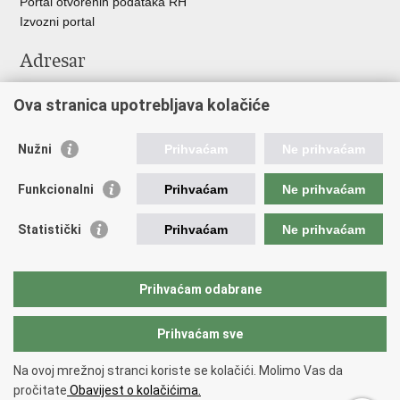
Portal otvorenih podataka RH
Izvozni portal
Adresar
Središnji katalog službenih dokumenata RH
Ova stranica upotrebljava kolačiće
Adresar tijela javne vlasti
Adresar političkih stranaka u RH
Popis dužnosnika u RH
Nužni
Prihvaćam
Ne prihvaćam
Važne poveznice
Funkcionalni
Prihvaćam
Ne prihvaćam
Vlada Republike Hrvatske
Statistički
Prihvaćam
Ne prihvaćam
Agencija za lijekove i medicinske proizvode
Hrvatski zavod za zdravstveno osiguranje
Hrvatski zavod za javno zdravstvo
Prihvaćam odabrane
Hrvatski zavod za hitnu medicinu
Prihvaćam sve
Povratak na vrh
Na ovoj mrežnoj stranci koriste se kolačići. Molimo Vas da
Copyright © 2026 Ministarstvo zdravstva Republike Hrvatske.
Uvjeti
pročitate
Obavijest o kolačićima.