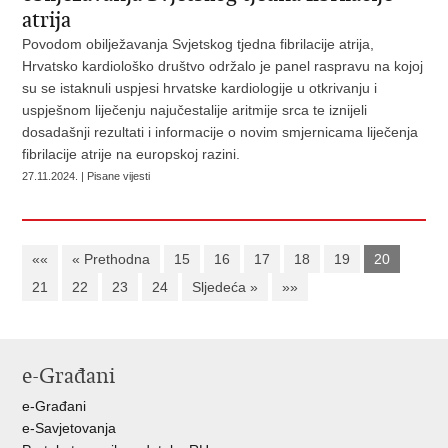
atrija
Povodom obilježavanja Svjetskog tjedna fibrilacije atrija,
Hrvatsko kardiološko društvo održalo je panel raspravu na kojoj
su se istaknuli uspjesi hrvatske kardiologije u otkrivanju i
uspješnom liječenju najučestalije aritmije srca te iznijeli
dosadašnji rezultati i informacije o novim smjernicama liječenja
fibrilacije atrije na europskoj razini.
27.11.2024. | Pisane vijesti
««
« Prethodna
15
16
17
18
19
20
21
22
23
24
Sljedeća »
»»
e-Građani
e-Građani
e-Savjetovanja