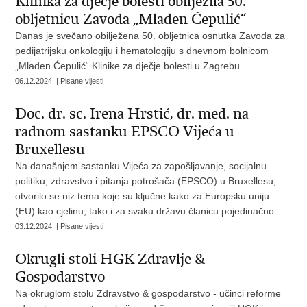
Klinika za dječje bolesti obilježila 50.
obljetnicu Zavoda „Mladen Ćepulić“
Danas je svečano obilježena 50. obljetnica osnutka Zavoda za
pedijatrijsku onkologiju i hematologiju s dnevnom bolnicom
„Mladen Ćepulić“ Klinike za dječje bolesti u Zagrebu.
06.12.2024. | Pisane vijesti
Doc. dr. sc. Irena Hrstić, dr. med. na
radnom sastanku EPSCO Vijeća u
Bruxellesu
Na današnjem sastanku Vijeća za zapošljavanje, socijalnu
politiku, zdravstvo i pitanja potrošača (EPSCO) u Bruxellesu,
otvorilo se niz tema koje su ključne kako za Europsku uniju
(EU) kao cjelinu, tako i za svaku državu članicu pojedinačno.
03.12.2024. | Pisane vijesti
Okrugli stoli HGK Zdravlje &
Gospodarstvo
Na okruglom stolu Zdravstvo & gospodarstvo - učinci reforme