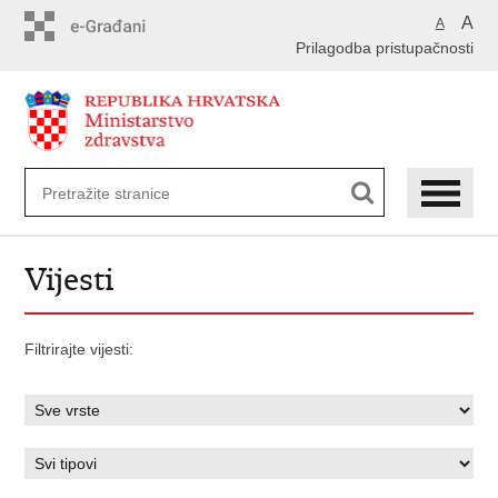
Preskoči
A
A
na
Prilagodba pristupačnosti
glavni
sadržaj
Vijesti
Filtrirajte vijesti: