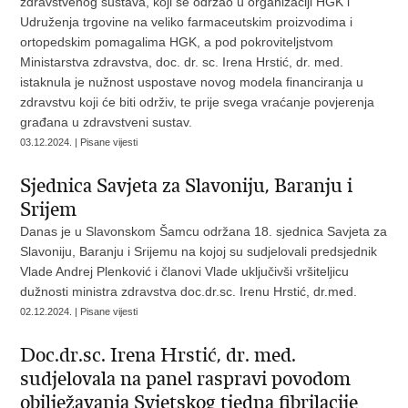
zdravstvenog sustava, koji se održao u organizaciji HGK i
Udruženja trgovine na veliko farmaceutskim proizvodima i
ortopedskim pomagalima HGK, a pod pokroviteljstvom
Ministarstva zdravstva, doc. dr. sc. Irena Hrstić, dr. med.
istaknula je nužnost uspostave novog modela financiranja u
zdravstvu koji će biti održiv, te prije svega vraćanje povjerenja
građana u zdravstveni sustav.
03.12.2024. | Pisane vijesti
Sjednica Savjeta za Slavoniju, Baranju i
Srijem
Danas je u Slavonskom Šamcu održana 18. sjednica Savjeta za
Slavoniju, Baranju i Srijemu na kojoj su sudjelovali predsjednik
Vlade Andrej Plenković i članovi Vlade uključivši vršiteljicu
dužnosti ministra zdravstva doc.dr.sc. Irenu Hrstić, dr.med.
02.12.2024. | Pisane vijesti
Doc.dr.sc. Irena Hrstić, dr. med.
sudjelovala na panel raspravi povodom
obilježavanja Svjetskog tjedna fibrilacije