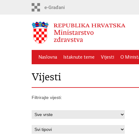
Preskoči
na
glavni
sadržaj
Naslovna
Istaknute teme
Vijesti
O Minist
Vijesti
Filtrirajte vijesti: