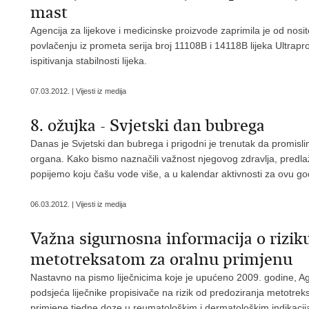
mast
Agencija za lijekove i medicinske proizvode zaprimila je od nosi
povlačenju iz prometa serija broj 11108B i 14118B lijeka Ultrap
ispitivanja stabilnosti lijeka.
07.03.2012. | Vijesti iz medija
8. ožujka - Svjetski dan bubrega
Danas je Svjetski dan bubrega i prigodni je trenutak da promisli
organa. Kako bismo naznačili važnost njegovog zdravlja, pred
popijemo koju čašu vode više, a u kalendar aktivnosti za ovu god
06.03.2012. | Vijesti iz medija
Važna sigurnosna informacija o rizik
metotreksatom za oralnu primjenu
Nastavno na
pismo liječnicima koje je upućeno 2009. godine, A
podsjeća liječnike propisivače na rizik od predoziranja metotr
primjene tjedne doze u reumatološkim i dermatološkim indikacijam