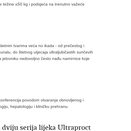
sne težine ≤50 kg i podsjeća na trenutno važeće
 štetnim tvarima veća no ikada - od prečestog i
unalu, do štetnog utjecaja ultraljubičastih sunčevih
 jelovniku nedovoljno često nađu namirnice koje
konferencija povodom otvaranja obnovljenog i
ju, hepatologiju i kliničku prehranu.
viju serija lijeka Ultraproct