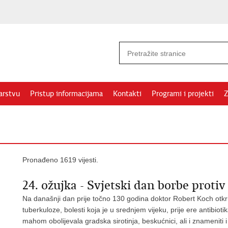
arstvu
Pristup informacijama
Kontakti
Programi i projekti
Z
Pronađeno 1619 vijesti.
24. ožujka - Svjetski dan borbe proti
Na današnji dan prije točno 130 godina doktor Robert Koch otkri
tuberkuloze, bolesti koja je u srednjem vijeku, prije ere antibio
mahom obolijevala gradska sirotinja, beskućnici, ali i znameniti