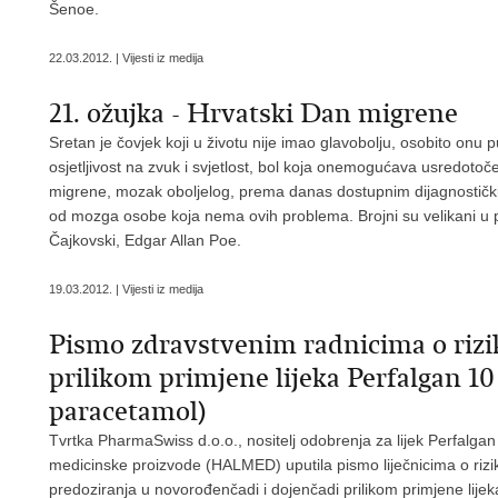
Šenoe.
22.03.2012. | Vijesti iz medija
21. ožujka - Hrvatski Dan migrene
Sretan je čovjek koji u životu nije imao glavobolju, osobito onu 
osjetljivost na zvuk i svjetlost, bol koja onemogućava usredoto
migrene, mozak oboljelog, prema danas dostupnim dijagnostički
od mozga osobe koja nema ovih problema. Brojni su velikani u p
Čajkovski, Edgar Allan Poe.
19.03.2012. | Vijesti iz medija
Pismo zdravstvenim radnicima o rizi
prilikom primjene lijeka Perfalgan 1
paracetamol)
Tvrtka PharmaSwiss d.o.o., nositelj odobrenja za lijek Perfalgan 
medicinske proizvode (HALMED) uputila pismo liječnicima o rizi
predoziranja u novorođenčadi i dojenčadi prilikom primjene lije