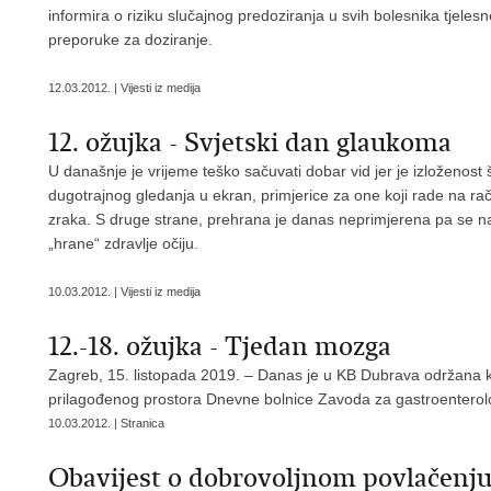
informira o riziku slučajnog predoziranja u svih bolesnika tjele
preporuke za doziranje.
12.03.2012. | Vijesti iz medija
12. ožujka - Svjetski dan glaukoma
U današnje je vrijeme teško sačuvati dobar vid jer je izloženost
dugotrajnog gledanja u ekran, primjerice za one koji rade na rač
zraka. S druge strane, prehrana je danas neprimjerena pa se na
„hrane“ zdravlje očiju.
10.03.2012. | Vijesti iz medija
12.-18. ožujka - Tjedan mozga
Zagreb, 15. listopada 2019. – Danas je u KB Dubrava održana 
prilagođenog prostora Dnevne bolnice Zavoda za gastroenterologi
10.03.2012. | Stranica
Obavijest o dobrovoljnom povlačenju d