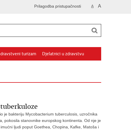
A
Prilagodba pristupačnosti
A
dravstveni turizam
Djelatnici u zdravstvu
v tuberkuloze
o je bakteriju
Mycobacterium tuberculosis
, uzročnika
tika, pokosila stanovnike europskog kontinenta. Od nje je
 i imućni ljudi poput Goethea, Chopina, Kafke, Matoša i