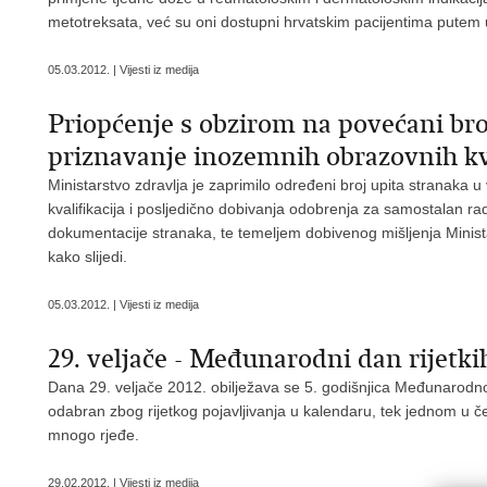
metotreksata, već su oni dostupni hrvatskim pacijentima putem
05.03.2012. | Vijesti iz medija
Priopćenje s obzirom na povećani bro
priznavanje inozemnih obrazovnih kva
Ministarstvo zdravlja je zaprimilo određeni broj upita stranaka
kvalifikacija i posljedično dobivanja odobrenja za samostalan r
dokumentacije stranaka, te temeljem dobivenog mišljenja Minist
kako slijedi.
05.03.2012. | Vijesti iz medija
29. veljače - Međunarodni dan rijetkih
Dana 29. veljače 2012. obilježava se 5. godišnjica Međunarodnog 
odabran zbog rijetkog pojavljivanja u kalendaru, tek jednom u čet
mnogo rjeđe.
29.02.2012. | Vijesti iz medija