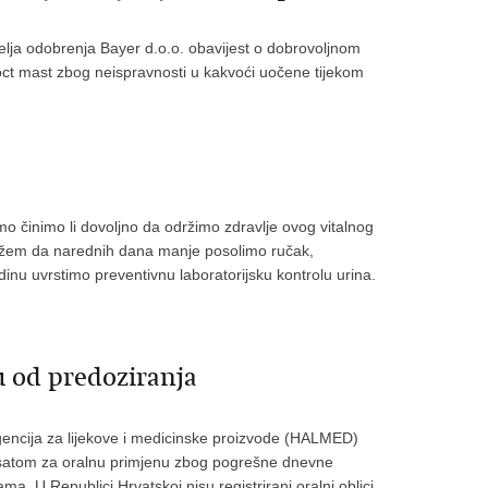
telja odobrenja Bayer d.o.o. obavijest o dobrovoljnom
roct mast zbog neispravnosti u kakvoći uočene tijekom
mo činimo li dovoljno da održimo zdravlje ovog vitalnog
lažem da narednih dana manje posolimo ručak,
inu uvrstimo preventivnu laboratorijsku kontrolu urina.
u od predoziranja
gencija za lijekove i medicinske proizvode (HALMED)
eksatom za oralnu primjenu zbog pogrešne dnevne
a. U Republici Hrvatskoj nisu registrirani oralni oblici