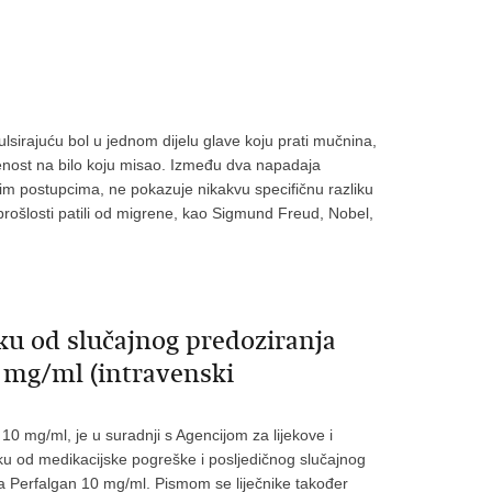
pulsirajuću bol u jednom dijelu glave koju prati mučnina,
čenost na bilo koju misao. Između dva napadaja
m postupcima, ne pokazuje nikakvu specifičnu razliku
rošlosti patili od migrene, kao Sigmund Freud, Nobel,
ku od slučajnog predoziranja
0 mg/ml (intravenski
10 mg/ml, je u suradnji s Agencijom za lijekove i
ku od medikacijske pogreške i posljedičnog slučajnog
ka Perfalgan 10 mg/ml. Pismom se liječnike također