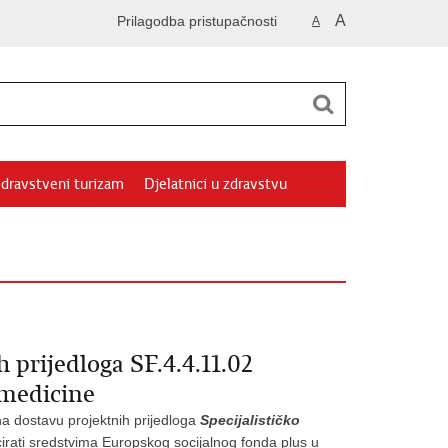
A
Prilagodba pristupačnosti
A
dravstveni turizam
Djelatnici u zdravstvu
 prijedloga SF.4.4.11.02
 medicine
na dostavu projektnih prijedloga
Specijalističko
ncirati sredstvima Europskog socijalnog fonda plus u