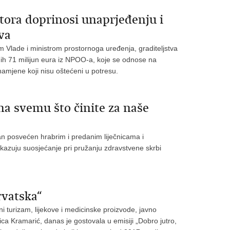
tora doprinosi unaprjeđenju i
va
 Vlade i ministrom prostornoga uređenja, graditeljstva
ih 71 milijun eura iz NPOO-a, koje se odnose na
mjene koji nisu oštećeni u potresu.
 na svemu što činite za naše
an posvećen hrabrim i predanim liječnicama i
okazuju suosjećanje pri pružanju zdravstvene skrbi
rvatska“
i turizam, lijekove i medicinske proizvode, javno
ca Kramarić, danas je gostovala u emisiji „Dobro jutro,