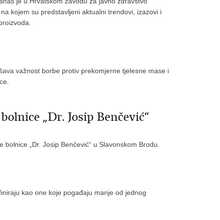
nas je u Hrvatskom zavodu za javno zdravstvo
na kojem su predstavljeni aktualni trendovi, izazovi i
proizvoda.
šava važnost borbe protiv prekomjerne tjelesne mase i
ce.
bolnice „Dr. Josip Benčević“
e bolnice „Dr. Josip Benčević“ u Slavonskom Brodu.
efiniraju kao one koje pogađaju manje od jednog