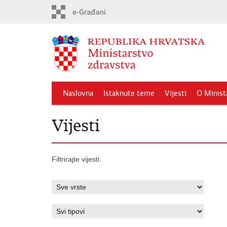
Preskoči
na
glavni
sadržaj
Naslovna
Istaknute teme
Vijesti
O Minist
Vijesti
Filtrirajte vijesti: