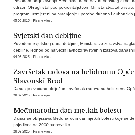
Povodom obilježavanja Hrvatskog dana bez duhanskog dima, da
održan Okrugli stol pod pokroviteljstvom Ministarstva zdravstva, 
programi usmjereni na smanjenje uporabe duhana i duhanskih 
05.03.2025. | Pisane vijesti
Svjetski dan debljine
Povodom Svjetskog dana debljine, Ministarstvo zdravstva nagla
debljine, jednog od najvećih javnozdravstvenih izazova današnji
04.03.2025. | Pisane vijesti
Završetak radova na helidromu Opće 
Slavonski Brod
Danas je svečano obilježen završetak radova na helidromu Opć
28.02.2025. | Pisane vijesti
Međunarodni dan rijetkih bolesti
Danas se obilježava Međunarodni dan rijetkih bolesti koje se d
pojedinca na 2000 stanovnika.
28.02.2025. | Pisane vijesti