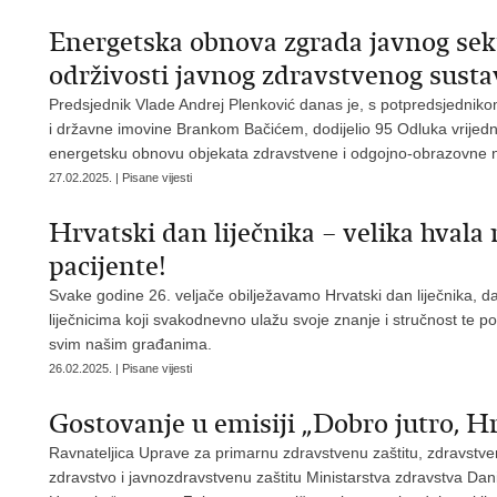
Energetska obnova zgrada javnog sek
održivosti javnog zdravstvenog susta
Predsjednik Vlade Andrej Plenković danas je, s potpredsjednikom
i državne imovine Brankom Bačićem, dodijelio 95 Odluka vrijedn
energetsku obnovu objekata zdravstvene i odgojno-obrazovne na
27.02.2025. | Pisane vijesti
Hrvatski dan liječnika – velika hvala
pacijente!
Svake godine 26. veljače obilježavamo Hrvatski dan liječnika, d
liječnicima koji svakodnevno ulažu svoje znanje i stručnost te p
svim našim građanima.
26.02.2025. | Pisane vijesti
Gostovanje u emisiji „Dobro jutro, H
Ravnateljica Uprave za primarnu zdravstvenu zaštitu, zdravstven
zdravstvo i javnozdravstvenu zaštitu Ministarstva zdravstva Dani