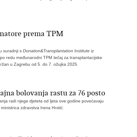
dinatore prema TPM
 u suradnji s
Donation&Transplantation Institute
iz
 po redu međunarodni TPM tečaj za transplantacijske
držan u Zagrebu od 5. do 7. ožujka 2025.
ajna bolovanja rastu za 76 posto
nja radi njege djeteta od ljeta ove godine povećavaju
ministrica zdravstva Irena Hrstić.