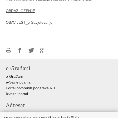
OBRAZLOŽENJE
OBAVIJEST_e-Savjetovanje
Ispiši
Podijeli
Podijeli
Podijeli
stranicu
na
na
na
e-Građani
Facebooku
Twitteru
Google
+
e-Građani
e-Savjetovanja
Portal otvorenih podataka RH
Izvozni portal
Adresar
Središnji katalog službenih dokumenata RH