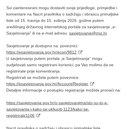
Svi zainteresirani mogu dostaviti svoje prijedloge, primjedbe i
komentare na Nacrt pravilnika o sadržaju i obrascu primaljske
liste od 15. travnja do 15. svibnja 2026. godine putem
središnjeg državnog internetskog portala za savjetovanje „e-
Savjetovanja" ili na e-mail adresu:
savjetovanje@miz.hr
.
Savjetovanje je dostupno na poveznici:
https://esavjetovanja.gov.hr/econ/9812
U savjetovanju putem portala „e-Savjetovanja“ mogu
sudjelovati samo registrirani korisnici, pa Vas molimo da se
registrirate prije komentiranja.
Registrirati se možete putem poveznice:
https://esavjetovanja.gov.hr/Account/Register
.
Detaljne informacije o postupku registracije možete pronaći na:
https://savjetovanja.gov.hr/o-savjetovanjima/sto-su-to-e-
savjetovanja-i-kako-se-ukljuciti-1123/kako-se-
registrirati/1106
Nacrt pravilnika o sadržaju i obrascu primaljske liste