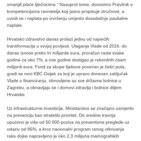
smanjili plaće liječnicima."
Nasuprot tome, donosimo Pravilnik o
kompetencijama ravnatelja koji jasno propisuje stručnost, a
uvodi se i naplata po izvršenju umjesto dosadašnje paušalne
naplate.
Hrvatsko zdravstvo danas prolazi jednu od najvećih
transformacija u svojoj povijesti. Ulaganja Vlade od 2016. do
danas iznose preko tri milijarde eura, proračun raste svake
godine za oko 7%, a ove godine dostigao je rekordnih osam
milijardi eura. Fond za skupe lijekove povećan je četiri puta,
gradi se novi KBC Osijek za koji je upravo donesen zaključak
Vlade o financiranju, obnovljene su sve državne bolnice u
Zagrebu, a obnavljaju se i domovi zdravlja i bolnice diljem
Hrvatske.
Uz infrastrukturne investicije, Ministarstvo se značajno usmjerilo
na prevenciju kao strateški prioritet. Do sredine travnja
upućeno je više od 50 000 poziva na preventivne preglede uz
odaziv od 86%, a kroz nacionalni program ranog otkrivanja
raka dojke napravljeno je oko 2,3 milijuna mamografskih