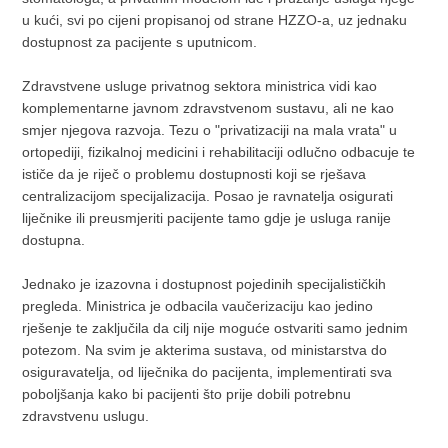
u kući, svi po cijeni propisanoj od strane HZZO-a, uz jednaku
dostupnost za pacijente s uputnicom.
Zdravstvene usluge privatnog sektora ministrica vidi kao
komplementarne javnom zdravstvenom sustavu, ali ne kao
smjer njegova razvoja. Tezu o "privatizaciji na mala vrata" u
ortopediji, fizikalnoj medicini i rehabilitaciji odlučno odbacuje te
ističe da je riječ o problemu dostupnosti koji se rješava
centralizacijom specijalizacija. Posao je ravnatelja osigurati
liječnike ili preusmjeriti pacijente tamo gdje je usluga ranije
dostupna.
Jednako je izazovna i dostupnost pojedinih specijalističkih
pregleda. Ministrica je odbacila vaučerizaciju kao jedino
rješenje te zaključila da cilj nije moguće ostvariti samo jednim
potezom. Na svim je akterima sustava, od ministarstva do
osiguravatelja, od liječnika do pacijenta, implementirati sva
poboljšanja kako bi pacijenti što prije dobili potrebnu
zdravstvenu uslugu.