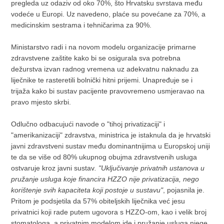
pregleda uz odaziv od oko 70%, što Hrvatsku svrstava među
vodeće u Europi. Uz navedeno, plaće su povećane za 70%, a
medicinskim sestrama i tehničarima za 90%.
Ministarstvo radi i na novom modelu organizacije primarne
zdravstvene zaštite kako bi se osigurala sva potrebna
dežurstva izvan radnog vremena uz adekvatnu naknadu za
liječnike te rasteretili bolnički hitni prijemi. Unapređuje se i
trijaža kako bi sustav pacijente pravovremeno usmjeravao na
pravo mjesto skrbi.
Odlučno odbacujući navode o "tihoj privatizaciji" i
"amerikanizaciji" zdravstva, ministrica je istaknula da je hrvatski
javni zdravstveni sustav među dominantnijima u Europskoj uniji
te da se više od 80% ukupnog obujma zdravstvenih usluga
ostvaruje kroz javni sustav
. "Uključivanje privatnih ustanova u
pružanje usluga koje financira HZZO nije privatizacija, nego
korištenje svih kapaciteta koji postoje u sustavu"
, pojasnila je.
Pritom je podsjetila da 57% obiteljskih liječnika već jesu
privatnici koji rade putem ugovora s HZZO-om, kao i velik broj
stomatologa, a privatnim modelom ide i pružanje usluga njege