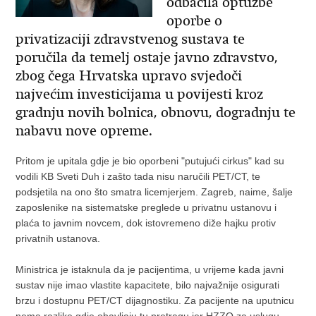
odbacila optužbe
oporbe o
privatizaciji zdravstvenog sustava te
poručila da temelj ostaje javno zdravstvo,
zbog čega Hrvatska upravo svjedoči
najvećim investicijama u povijesti kroz
gradnju novih bolnica, obnovu, dogradnju te
nabavu nove opreme.
Pritom je upitala gdje je bio oporbeni "putujući cirkus" kad su
vodili KB Sveti Duh i zašto tada nisu naručili PET/CT, te
podsjetila na ono što smatra licemjerjem. Zagreb, naime, šalje
zaposlenike na sistematske preglede u privatnu ustanovu i
plaća to javnim novcem, dok istovremeno diže hajku protiv
privatnih ustanova.
Ministrica je istaknula da je pacijentima, u vrijeme kada javni
sustav nije imao vlastite kapacitete, bilo najvažnije osigurati
brzu i dostupnu PET/CT dijagnostiku. Za pacijente na uputnicu