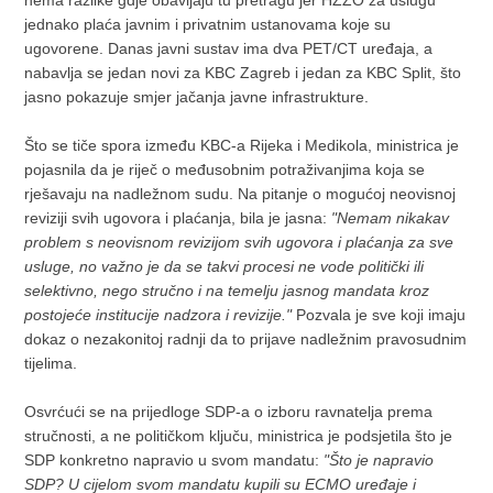
nema razlike gdje obavljaju tu pretragu jer HZZO za uslugu
jednako plaća javnim i privatnim ustanovama koje su
ugovorene. Danas javni sustav ima dva PET/CT uređaja, a
nabavlja se jedan novi za KBC Zagreb i jedan za KBC Split, što
jasno pokazuje smjer jačanja javne infrastrukture.
Što se tiče spora između KBC-a Rijeka i Medikola, ministrica je
pojasnila da je riječ o međusobnim potraživanjima koja se
rješavaju na nadležnom sudu. Na pitanje o mogućoj neovisnoj
reviziji svih ugovora i plaćanja, bila je jasna:
"Nemam nikakav
problem s neovisnom revizijom svih ugovora i plaćanja za sve
usluge, no važno je da se takvi procesi ne vode politički ili
selektivno, nego stručno i na temelju jasnog mandata kroz
postojeće institucije nadzora i revizije."
Pozvala je sve koji imaju
dokaz o nezakonitoj radnji da to prijave nadležnim pravosudnim
tijelima.
Osvrćući se na prijedloge SDP-a o izboru ravnatelja prema
stručnosti, a ne političkom ključu, ministrica je podsjetila što je
SDP konkretno napravio u svom mandatu:
"Što je napravio
SDP? U cijelom svom mandatu kupili su ECMO uređaje i