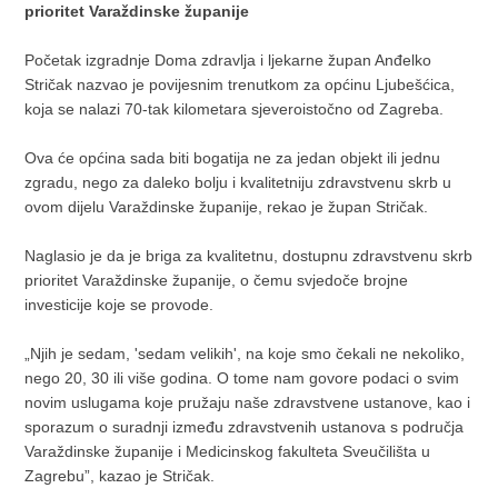
prioritet Varaždinske županije
Početak izgradnje Doma zdravlja i ljekarne župan Anđelko
Stričak nazvao je povijesnim trenutkom za općinu Ljubešćica,
koja se nalazi 70-tak kilometara sjeveroistočno od Zagreba.
Ova će općina sada biti bogatija ne za jedan objekt ili jednu
zgradu, nego za daleko bolju i kvalitetniju zdravstvenu skrb u
ovom dijelu Varaždinske županije, rekao je župan Stričak.
Naglasio je da je briga za kvalitetnu, dostupnu zdravstvenu skrb
prioritet Varaždinske županije, o čemu svjedoče brojne
investicije koje se provode.
„Njih je sedam, 'sedam velikih', na koje smo čekali ne nekoliko,
nego 20, 30 ili više godina. O tome nam govore podaci o svim
novim uslugama koje pružaju naše zdravstvene ustanove, kao i
sporazum o suradnji između zdravstvenih ustanova s područja
Varaždinske županije i Medicinskog fakulteta Sveučilišta u
Zagrebu”, kazao je Stričak.