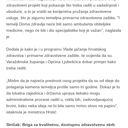
zdravstveni projekt koji pokazuje što treba raditi u sadašnjosti i
ubuduće, a to je vratiti se korijenima pružanja zdravstvene
usluge, što je sigurno temeljna primarna zdravstvena zaštita. "I
temelji Doma zdravlja neće biti samo ambulanta obiteljske
medicine, nego će biti i dio specijalistike koji je važan”, naglasila
je.
Dodala je kako je i u programu Vlade jačanje hrvatskog
zdravstva i primarne zdravstvene zaštite, te ocijenila da su
Varaždinska županija i Općina Ljubešćica dobar primjer kako
treba raditi.
„Mislim da je najveća prednost ovog projekta da su od ideje do
polaganja kamena temeljca prošle samo tri godine. Dokaz je to
da lokalna zajednica i državna uprava itekako mogu
administrativne procese raditi u, rekla bih, zadovoljavajućoj
brzini, kako neka ideja ne bi bila samo mrtvo slovo na papiru”,
istaknula je ministrica Hrstić.
Stričak: Briga za kvalitetnu, dostupnu zdravstvenu skrb