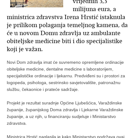
vrijednih 3,3
milijuna eura, a
ministrica zdravstva Irena Hrstić istaknula
je prilikom polaganja temeljnog kamena, da
će u novom Domu zdravlja uz ambulante
obiteljske medicine biti i dio specijalistike
koji je važan.
Novi Dom zdravlja imat će suvremeno opremljene ordinacije
obiteljske medicine, dentalne medicine s laboratorijem,
specijalističke ordinacije i ljekarnu. Predviđeni su i prostori za
logopeda, psihologa, sestrinsko savjetovalište, patronažnu
službu, čekaonice i prateće sadržaje.
Projekt je rezultat suradnje Općine Ljubešćica, Varaždinske
županije, županijskog Doma zdravlja i Ljekarne Varaždinske
županije, a uz njih, u financiranju sudjeluje i Ministarstvo
zdravstva.
Ministrica Hrstić naglasila je kako Ministarstvo podržava ovaj