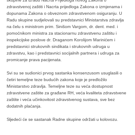
skupine za izradu Nacrta Prijedloga novog Zakona o
zdravstvenoj zaštiti i Nacrta prijedloga Zakona o izmjenama i
dopunama Zakona o obveznom zdravstvenom osiguranju. U
Radu skupine sudjelovali su predstavnici Ministarstva zdravlja
na čelu s ministrom prim. Sinišom Vargom, dr. dent. med. i
pomoćnikom ministra za stacionarnu zdravstvenu zaštitu i
inspekcijske poslove dr. Draganom Korolijom Marinićem i
predstavnici strukovnih sindikata i strukovnih udruga u
zdravstvu, kao i predstavnici socijalnih partnera i udruga za
promicanje prava pacijenata.
Svi su se sudionici prvog sastanka konsenzusom usuglasili o
četiri temeljne teze budućih zakona koje je predložilo
Ministarstvo zdravlja. Temeljne teze su veća dostupnost
zdravstvene zaštite za građane RH, veća kvaliteta zdravstvene
zaštite i veća učinkovitost zdravstvenog sustava, sve bez
dodatnih plaćanja.
Sljedeći će se sastanak Radne skupine održati u kolovozu.