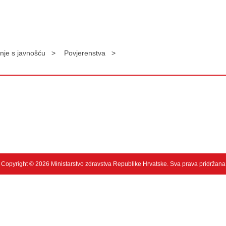
nje s javnošću >
Povjerenstva >
Copyright © 2026 Ministarstvo zdravstva Republike Hrvatske. Sva prava pridržana