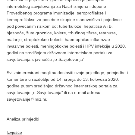
internetskog savjetovanja za Nacrt izmjena i dopune
Provedbenog programa imunizacije, seroprofilakse i
kemoprofilakse za posebne skupine stanovništva i pojedince
pod povećanim rizikom od: tuberkuloze, hepatitisa A i B,
bjesnoće, žute groznice, kolere, trbušnog tifusa, tetanusa,
malarije, streptokokne bolesti, haemophilus influenzae -
invazivne bolesti, meningokokne bolesti i HPV infekcije u 2020.
godini na središnjem državnom internetskom portalu za
savjetovanja s javnošću „e-Savjetovanja“.
Svi zainteresirani mogli su dostaviti svoje prijedloge, primjedbe i
komentare u razdoblju od 14. srpnja do 13. kolovoza 2020.
godine putem središnjeg državnog internetskog portala za
savjetovanje „e-Savjetovanja" ili na e-mail adresu:
savjetovanje@miz.hr
.
Analiza primjedbi
Izvješće