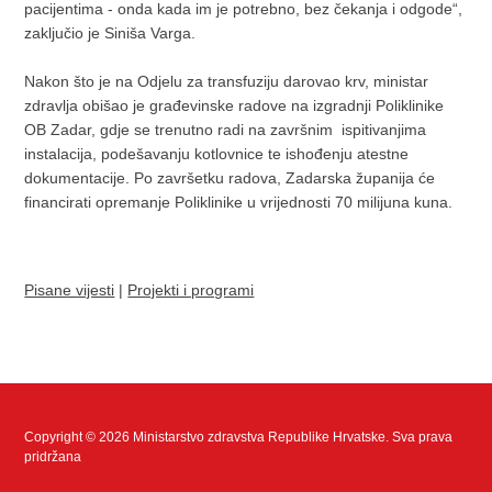
pacijentima - onda kada im je potrebno, bez čekanja i odgode“,
zaključio je Siniša Varga.
Nakon što je na Odjelu za transfuziju darovao krv, ministar
zdravlja obišao je građevinske radove na izgradnji Poliklinike
OB Zadar, gdje se trenutno radi na završnim ispitivanjima
instalacija, podešavanju kotlovnice te ishođenju atestne
dokumentacije. Po završetku radova, Zadarska županija će
financirati opremanje Poliklinike u vrijednosti 70 milijuna kuna.
Pisane vijesti
|
Projekti i programi
Copyright © 2026 Ministarstvo zdravstva Republike Hrvatske. Sva prava
pridržana