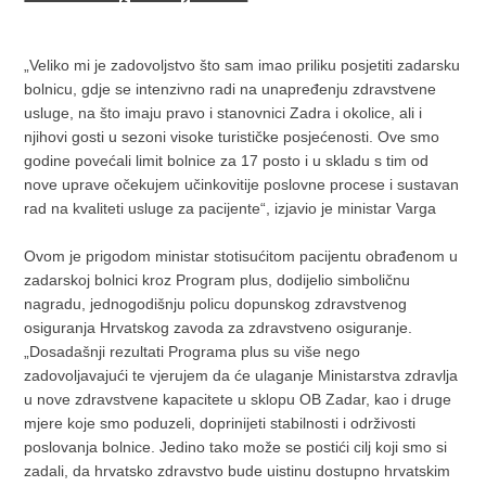
„Veliko mi je zadovoljstvo što sam imao priliku posjetiti zadarsku
bolnicu, gdje se intenzivno radi na unapređenju zdravstvene
usluge, na što imaju pravo i stanovnici Zadra i okolice, ali i
njihovi gosti u sezoni visoke turističke posjećenosti. Ove smo
godine povećali limit bolnice za 17 posto i u skladu s tim od
nove uprave očekujem učinkovitije poslovne procese i sustavan
rad na kvaliteti usluge za pacijente“, izjavio je ministar Varga
Ovom je prigodom ministar stotisućitom pacijentu obrađenom u
zadarskoj bolnici kroz Program plus, dodijelio simboličnu
nagradu, jednogodišnju policu dopunskog zdravstvenog
osiguranja Hrvatskog zavoda za zdravstveno osiguranje.
„Dosadašnji rezultati Programa plus su više nego
zadovoljavajući te vjerujem da će ulaganje Ministarstva zdravlja
u nove zdravstvene kapacitete u sklopu OB Zadar, kao i druge
mjere koje smo poduzeli, doprinijeti stabilnosti i održivosti
poslovanja bolnice. Jedino tako može se postići cilj koji smo si
zadali, da hrvatsko zdravstvo bude uistinu dostupno hrvatskim