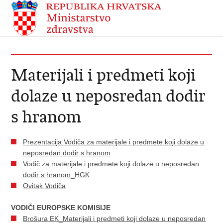
Materijali i predmeti koji
dolaze u neposredan dodir
s hranom
Prezentacija Vodiča za materijale i predmete koji dolaze u
neposredan dodir s hranom
Vodič za materijale i predmete koji dolaze u neposredan
dodir s hranom_HGK
Ovitak Vodiča
VODIČI EUROPSKE KOMISIJE
Brošura EK_Materijali i predmeti koji dolaze u neposredan