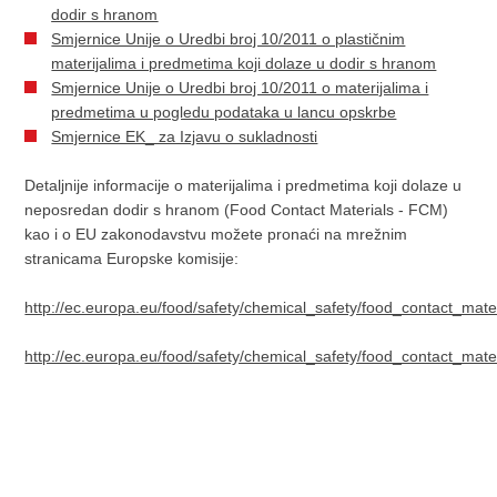
dodir s hranom
Smjernice Unije o Uredbi broj 10/2011 o plastičnim
materijalima i predmetima koji dolaze u dodir s hranom
Smjernice Unije o Uredbi broj 10/2011 o materijalima i
predmetima u pogledu podataka u lancu opskrbe
Smjernice EK_ za Izjavu o sukladnosti
Detaljnije informacije o materijalima i predmetima koji dolaze u
neposredan dodir s hranom (Food Contact Materials - FCM)
kao i o EU zakonodavstvu možete pronaći na mrežnim
stranicama Europske komisije:
http://ec.europa.eu/food/safety/chemical_safety/food_contact_mate
http://ec.europa.eu/food/safety/chemical_safety/food_contact_mater