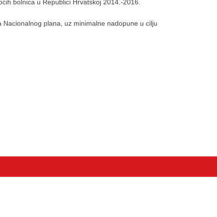
 općih bolnica u Republici Hrvatskoj 2014.-2016.
loga Nacionalnog plana, uz minimalne nadopune u cilju