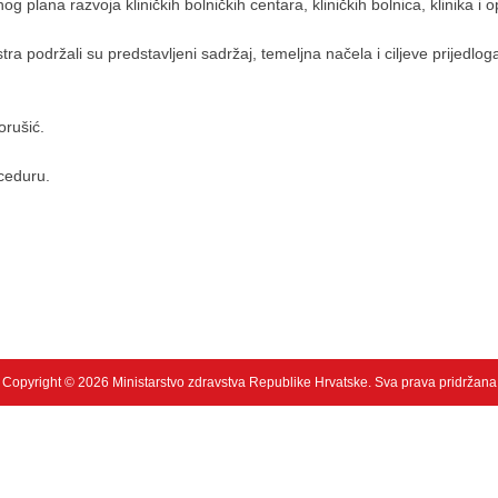
 plana razvoja kliničkih bolničkih centara, kliničkih bolnica, klinika i
stra podržali su predstavljeni sadržaj, temeljna načela i ciljeve prijed
orušić.
oceduru.
Copyright © 2026 Ministarstvo zdravstva Republike Hrvatske. Sva prava pridržana