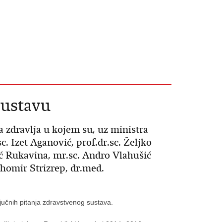
sustavu
 zdravlja u kojem su, uz ministra
c. Izet Aganović, prof.dr.sc. Željko
nić Rukavina, mr.sc. Andro Vlahušić
ihomir Strizrep, dr.med.
ljučnih pitanja zdravstvenog sustava.