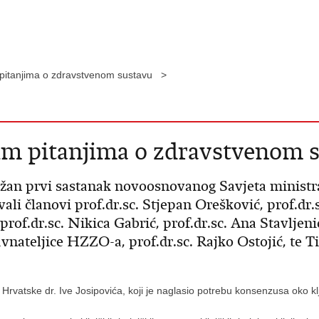
pitanjima o zdravstvenom sustavu >
m pitanjima o zdravstvenom 
ržan prvi sastanak novoosnovanog Savjeta ministra
ali članovi prof.dr.sc. Stjepan Orešković, prof.dr.s
prof.dr.sc. Nikica Gabrić, prof.dr.sc. Ana Stavlje
avnateljice HZZO-a, prof.dr.sc. Rajko Ostojić, te T
 Hrvatske dr. Ive Josipovića, koji je naglasio potrebu konsenzusa oko k