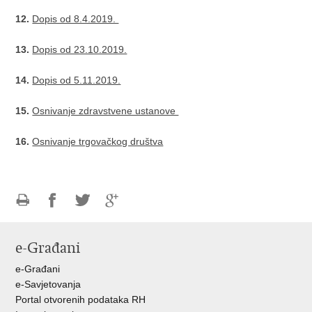
12.
Dopis od 8.4.2019.
13.
Dopis od 23.10.2019.
14.
Dopis od 5.11.2019.
15.
Osnivanje zdravstvene ustanove
16.
Osnivanje trgovačkog društva
Ispiši
Podijeli
Podijeli
Podijeli
stranicu
na
na
na
e-Građani
Facebooku
Twitteru
Google
+
e-Građani
e-Savjetovanja
Portal otvorenih podataka RH